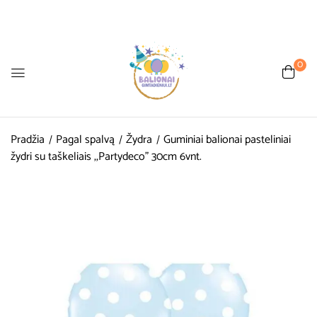
0
Pradžia
Pagal spalvą
Žydra
Guminiai balionai pasteliniai
žydri su taškeliais ,,Partydeco” 30cm 6vnt.