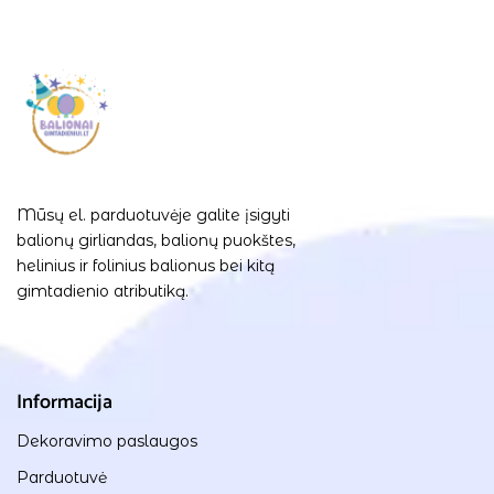
Mūsų el. parduotuvėje galite įsigyti
balionų girliandas, balionų puokštes,
helinius ir folinius balionus bei kitą
gimtadienio atributiką.
Informacija
Dekoravimo paslaugos
Parduotuvė