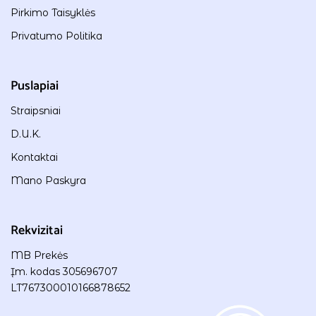
Pirkimo Taisyklės
Privatumo Politika
Puslapiai
Straipsniai
D.U.K.
Kontaktai
Mano Paskyra
Rekvizitai
MB Prekės
Įm. kodas 305696707
LT767300010166878652