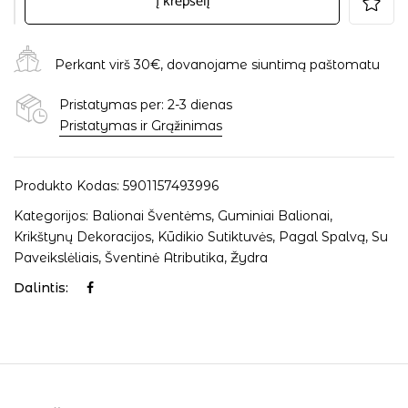
Į krepšelį
Perkant virš 30€, dovanojame siuntimą paštomatu
Pristatymas per: 2-3 dienas
Pristatymas ir Grąžinimas
Produkto Kodas:
5901157493996
Kategorijos:
Balionai Šventėms
,
Guminiai Balionai
,
Krikštynų Dekoracijos
,
Kūdikio Sutiktuvės
,
Pagal Spalvą
,
Su
Paveikslėliais
,
Šventinė Atributika
,
Žydra
Dalintis: