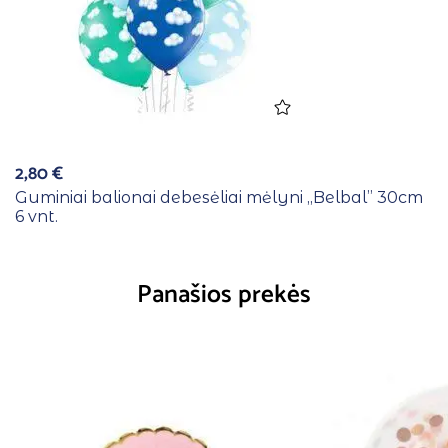
2,80
€
Guminiai balionai debesėliai mėlyni ,,Belbal” 30cm
6 vnt.
Panašios prekės