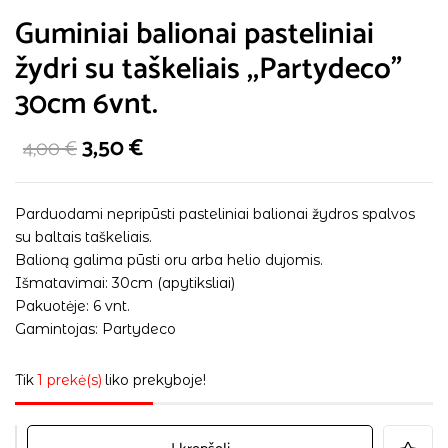
Guminiai balionai pasteliniai
žydri su taškeliais ,,Partydeco”
30cm 6vnt.
3,50
€
4,00
€
Parduodami nepripūsti pasteliniai balionai žydros spalvos
su baltais taškeliais.
Balioną galima pūsti oru arba helio dujomis.
Išmatavimai: 30cm (apytiksliai)
Pakuotėje: 6 vnt.
Gamintojas: Partydeco
Tik
1 prekė(s)
liko prekyboje!