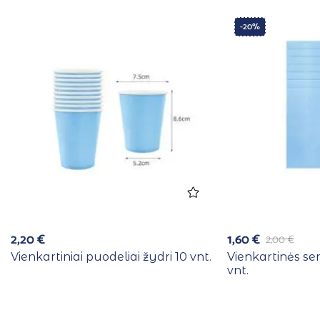
-20%
2,20
€
1,60
€
2,00
€
Vienkartiniai puodeliai žydri 10 vnt.
Vienkartinės se
vnt.