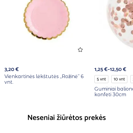
3,20
€
1,25
€
–
12,50
€
Vienkartinės lėkštutės ,,Rožinė” 6
5 vnt
10 vnt
vnt.
Guminiai baliona
konfeti 30cm
Neseniai žiūrėtos prekės