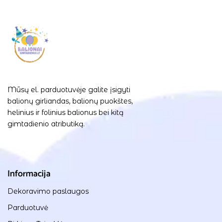
Mūsų el. parduotuvėje galite įsigyti
balionų girliandas, balionų puokštes,
helinius ir folinius balionus bei kitą
gimtadienio atributiką.
Informacija
Dekoravimo paslaugos
Parduotuvė