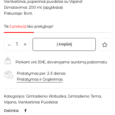
Vienkartiniai, popieriniai puodeliai su Vajana!
Išmatavimai: 200 ml (apytiksliai)
Pakuotėje: 8vnt.
Tik
5 prekė(s)
liko prekyboje!
Į krepšelį
Perkant virš 30€, dovanojame siuntimą paštomatu
Pristatymas per: 2-3 dienas
Pristatymas ir Grąžinimas
Kategorijos:
Gimtadienio Atributika
,
Gimtadienio Tema
,
Vajana
,
Vienkartiniai Puodeliai
Dalintis: