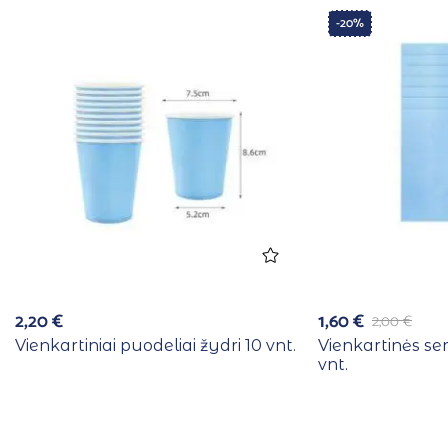
-20%
2,20
€
1,60
€
2,00
€
Vienkartiniai puodeliai žydri 10 vnt.
Vienkartinės se
vnt.