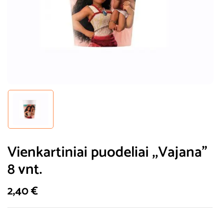
Vienkartiniai puodeliai ,,Vajana”
8 vnt.
2,40
€