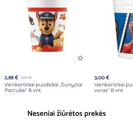
2,88
€
3,00
€
3,20
€
Vienkartiniai puodeliai ,,Šunyčiai
Vienkartiniai pu
Patruliai” 8 vnt.
voras” 8 vnt.
Neseniai žiūrėtos prekės