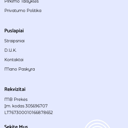
Pirkimo Taisyklės
Privatumo Politika
Puslapiai
Straipsniai
D.U.K.
Kontaktai
Mano Paskyra
Rekvizitai
MB Prekės
Įm. kodas 305696707
LT767300010166878652
Sekite Mus