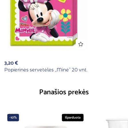
3,20
€
Popierinės servetėlės ,,Minė” 20 vnt.
Panašios prekės
-10%
Išparduota