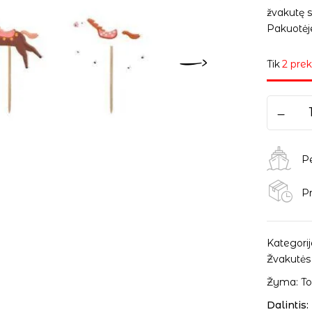
žvakutę s
Pakuotėje
Tik
2 prek
P
Pr
Kategorij
Žvakutės
Žyma:
To
Dalintis: