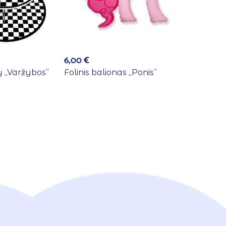
6,00
€
 ,,Varžybos”
Folinis balionas ,,Ponis”