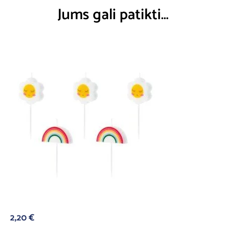
Jums gali patikti…
2,20
€