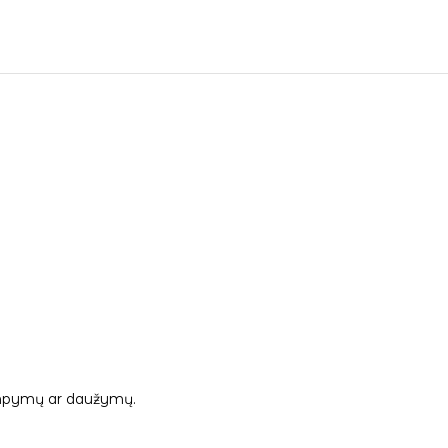
 tampymų ar daužymų.