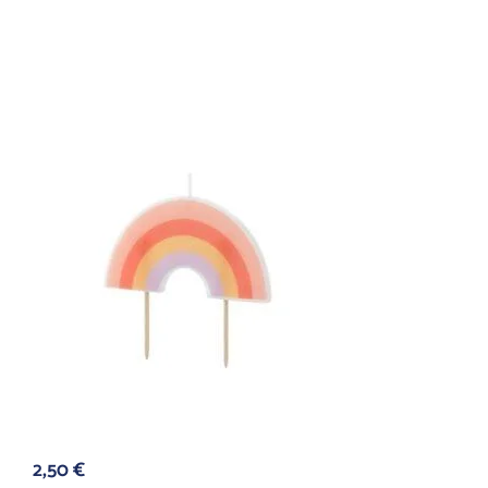
2,50
€