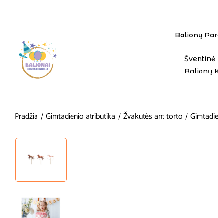
Balionų Par
Šventinė 
Balionų 
Pradžia
Gimtadienio atributika
Žvakutės ant torto
Gimtadien