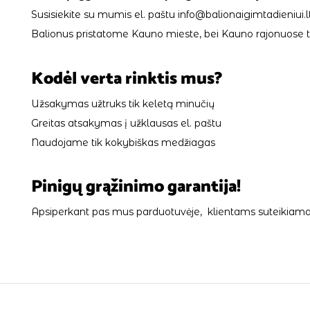
Susisiekite su mumis el. paštu info@balionaigimtadieniui.lt
Balionus pristatome Kauno mieste, bei Kauno rajonuose tik
Kodėl verta rinktis mus?
Užsakymas užtruks tik keletą minučių
Greitas atsakymas į užklausas el. paštu
Naudojame tik kokybiškas medžiagas
Pinigų grąžinimo garantija!
Apsiperkant pas mus parduotuvėje, klientams suteikiama 