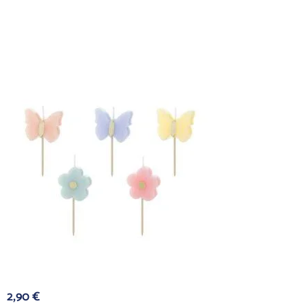
2,90
€