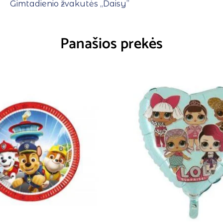
Gimtadienio žvakutės ,,Daisy”
Panašios prekės