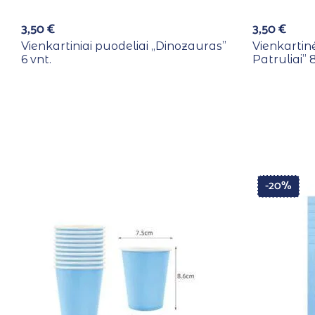
3,50
€
3,50
€
Vienkartiniai puodeliai ,,Dinozauras”
Vienkartinė
6 vnt.
Patruliai” 8
-20%