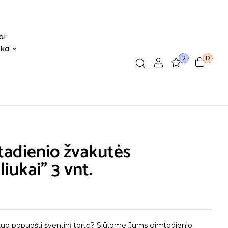
ai
ika
2
0
adienio žvakutės
kliukai” 3 vnt.
kuo papuošti šventinį tortą? Siūlome Jums gimtadienio