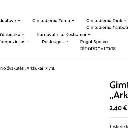
duotuvė
Gimtadienio Tema
Gimtadienio Rinkini
Gimtadienio Atribut
Atributika
Karnavaliniai Kostiumai
Kompozicijos
Paslaugos
Pagal Spalvą
IŠPARDAVIMAS
io žvakutės ,,Arkliukai” 3 vnt.
Gimt
,,Ar
2,40
€
Ieškote 