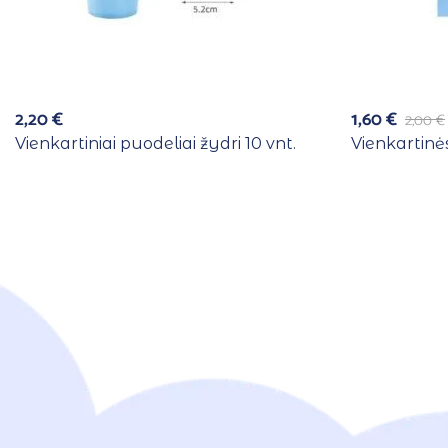
2,20
€
1,60
€
2,00
€
Vienkartiniai puodeliai žydri 10 vnt.
Vienkartinės