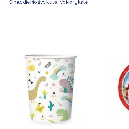
Gimtadienio žvakutė ,,Vaivorykštė”