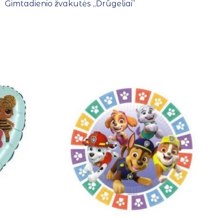
Gimtadienio žvakutės ,,Drūgeliai”