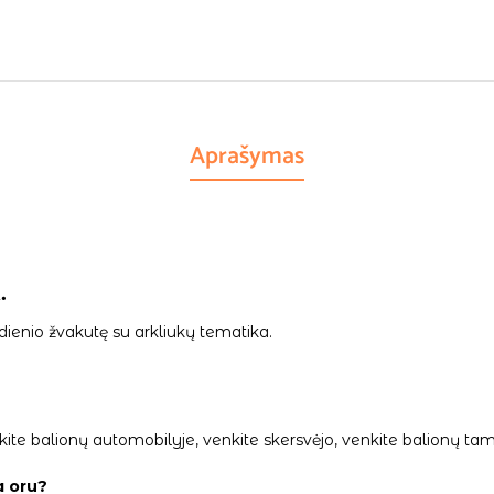
Aprašymas
.
ienio žvakutę su arkliukų tematika.
palikite balionų automobilyje, venkite skersvėjo, venkite balionų
a oru?