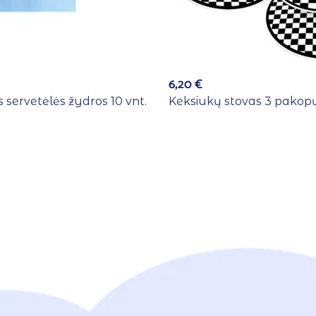
6,20
€
 servetėlės žydros 10 vnt.
Keksiukų stovas 3 pakopų