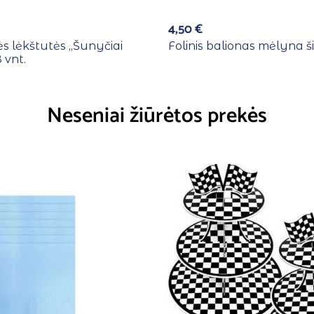
4,50
€
s lėkštutės ,,Šunyčiai
Folinis balionas mėlyna ši
 vnt.
Neseniai žiūrėtos prekės