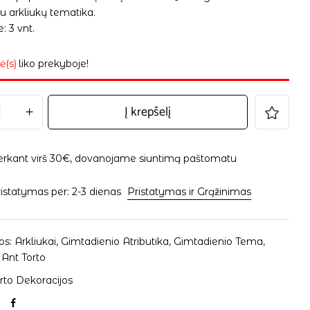
u arkliukų tematika.
: 3 vnt.
ė(s)
liko prekyboje!
Į krepšelį
erkant virš 30€, dovanojame siuntimą paštomatu
istatymas per: 2-3 dienas
Pristatymas ir Grąžinimas
os:
Arkliukai
,
Gimtadienio Atributika
,
Gimtadienio Tema
,
 Ant Torto
rto Dekoracijos