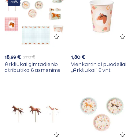
-10%
18,99
€
1,80
€
21,10
€
Arkliukai gimtadienio
Vienkartiniai puodeliai
atributika 6 asmenims
,,Arkliukai” 6 vnt.