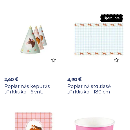
Išparduota
2,60
€
4,90
€
Popierinės kepurės
Popierinė staltiesė
,,Arkliukai” 6 vnt.
,,Arkliukai” 180 cm