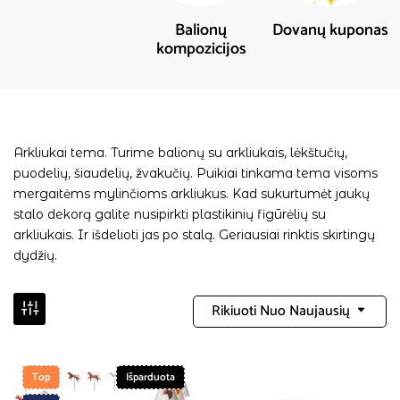
Balionų
Dovanų kuponas
kompozicijos
Arkliukai tema. Turime balionų su arkliukais, lėkštučių,
puodelių, šiaudelių, žvakučių. Puikiai tinkama tema visoms
mergaitėms mylinčioms arkliukus. Kad sukurtumėt jaukų
stalo dekorą galite nusipirkti plastikinių figūrėlių su
arkliukais. Ir išdelioti jas po stalą. Geriausiai rinktis skirtingų
dydžių.
Rikiuoti Nuo Naujausių
Top
Išparduota