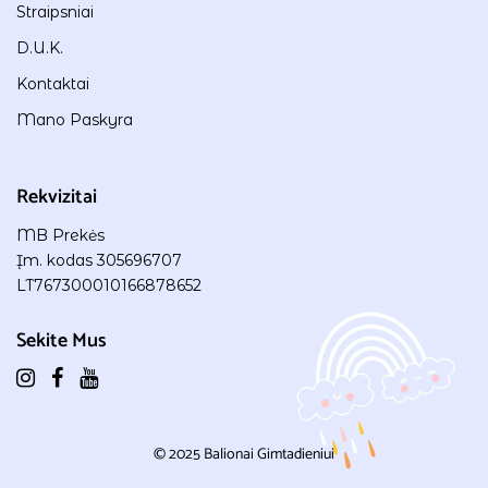
Straipsniai
D.U.K.
Kontaktai
Mano Paskyra
Rekvizitai
MB Prekės
Įm. kodas 305696707
LT767300010166878652
Sekite Mus
© 2025
Balionai Gimtadieniui