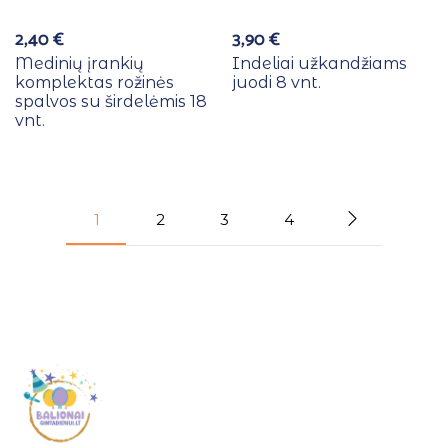
2,40
€
3,90
€
Medinių įrankių
Indeliai užkandžiams
komplektas rožinės
juodi 8 vnt.
spalvos su širdelėmis 18
vnt.
1
2
3
4