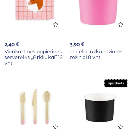
2,40
€
3,90
€
Vienkartinės popierinės
Indeliai užkandžiams
servetėlės ,,Arkliukai” 12
rožiniai 8 vnt.
vnt.
Išparduota