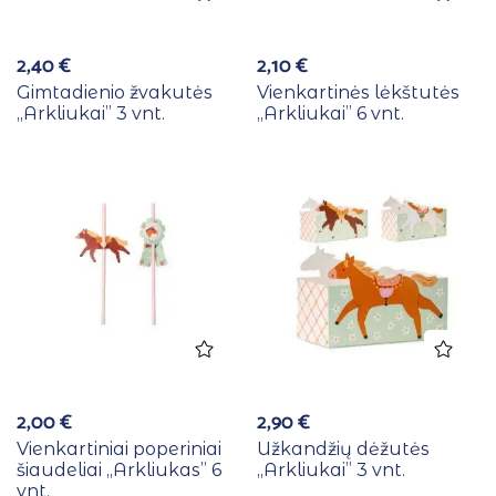
2,40
€
2,10
€
Gimtadienio žvakutės
Vienkartinės lėkštutės
,,Arkliukai” 3 vnt.
,,Arkliukai” 6 vnt.
2,00
€
2,90
€
Vienkartiniai poperiniai
Užkandžių dėžutės
šiaudeliai ,,Arkliukas” 6
,,Arkliukai” 3 vnt.
vnt.