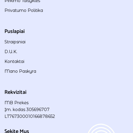
Pirkimo Taisyklės
Privatumo Politika
Puslapiai
Straipsniai
D.U.K.
Kontaktai
Mano Paskyra
Rekvizitai
MB Prekės
Įm. kodas 305696707
LT767300010166878652
Sekite Mus