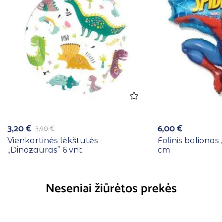
3,20
€
6,00
€
3,90
€
Vienkartinės lėkštutės
Folinis balionas
,,Dinozauras” 6 vnt.
cm
Neseniai žiūrėtos prekės