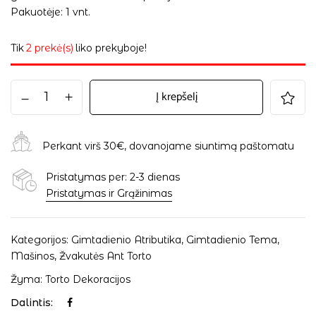
Pakuotėje: 1 vnt.
Tik
2 prekė(s)
liko prekyboje!
Į krepšelį
Perkant virš 30€, dovanojame siuntimą paštomatu
Pristatymas per: 2-3 dienas
Pristatymas ir Grąžinimas
Kategorijos:
Gimtadienio Atributika
,
Gimtadienio Tema
,
Mašinos
,
Žvakutės Ant Torto
Žyma:
Torto Dekoracijos
Dalintis: