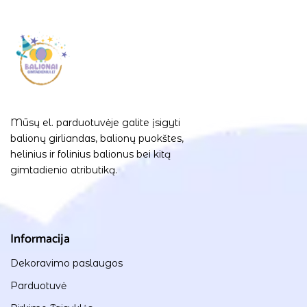
Mūsų el. parduotuvėje galite įsigyti
balionų girliandas, balionų puokštes,
helinius ir folinius balionus bei kitą
gimtadienio atributiką.
Informacija
Dekoravimo paslaugos
Parduotuvė