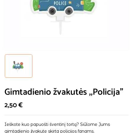
Gimtadienio žvakutės ,,Policija”
2,50
€
Ieškote kuo papuošti šventinį tortą? Siūlome Jums
gimtadienio žvakute skirta policijos fanams.