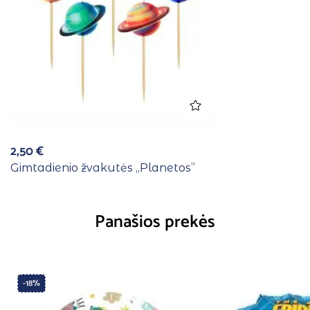
2,50
€
Gimtadienio žvakutės ,,Planetos”
Panašios prekės
-18%