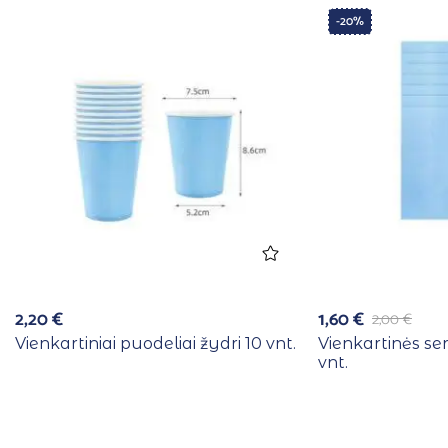
-20%
2,20
€
1,60
€
2,00
€
Vienkartiniai puodeliai žydri 10 vnt.
Vienkartinės se
vnt.