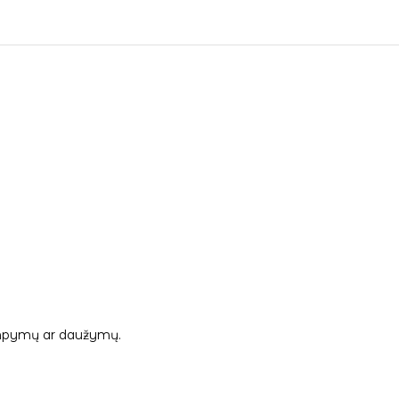
 tampymų ar daužymų.