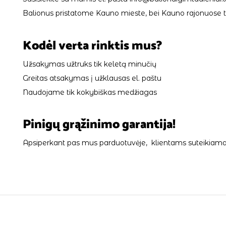
Balionus pristatome Kauno mieste, bei Kauno rajonuose tik
Kodėl verta rinktis mus?
Užsakymas užtruks tik keletą minučių
Greitas atsakymas į užklausas el. paštu
Naudojame tik kokybiškas medžiagas
Pinigų grąžinimo garantija!
Apsiperkant pas mus parduotuvėje, klientams suteikiama 