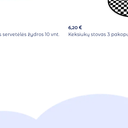
6,20
€
 servetėlės žydros 10 vnt.
Keksiukų stovas 3 pakopų