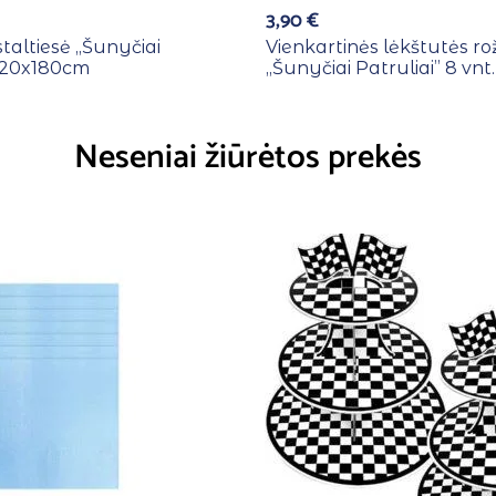
3,90
€
staltiesė ,,Šunyčiai
Vienkartinės lėkštutės ro
 120x180cm
,,Šunyčiai Patruliai” 8 vnt.
Neseniai žiūrėtos prekės