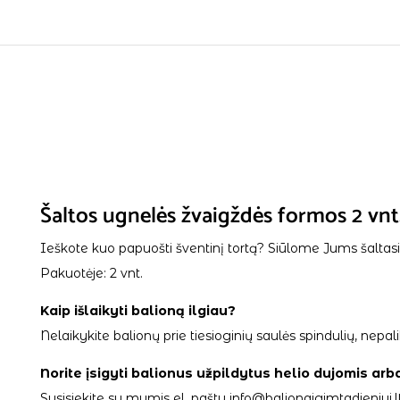
Šaltos ugnelės žvaigždės formos 2 vnt
Ieškote kuo papuošti šventinį tortą? Siūlome Jums šaltas
Pakuotėje: 2 vnt.
Kaip išlaikyti balioną ilgiau?
Nelaikykite balionų prie tiesioginių saulės spindulių, ne
Norite įsigyti balionus užpildytus helio dujomis arb
Susisiekite su mumis el. paštu info@balionaigimtadieniui.lt