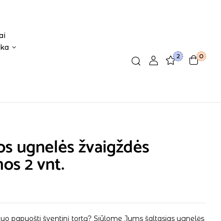
ai
ika
2
0
os ugnelės žvaigždės
os 2 vnt.
uo papuošti šventinį tortą? Siūlome Jums šaltasias ugnelės