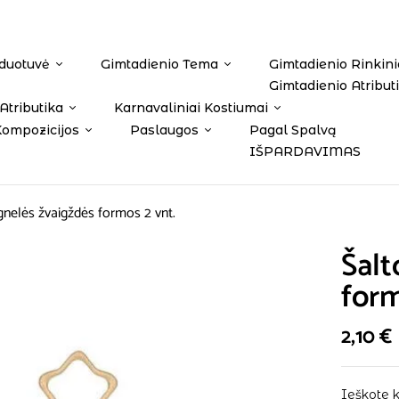
duotuvė
Gimtadienio Tema
Gimtadienio Rinkini
Gimtadienio Atribut
Atributika
Karnavaliniai Kostiumai
Kompozicijos
Paslaugos
Pagal Spalvą
IŠPARDAVIMAS
gnelės žvaigždės formos 2 vnt.
Šalt
form
2,10
€
Ieškote k