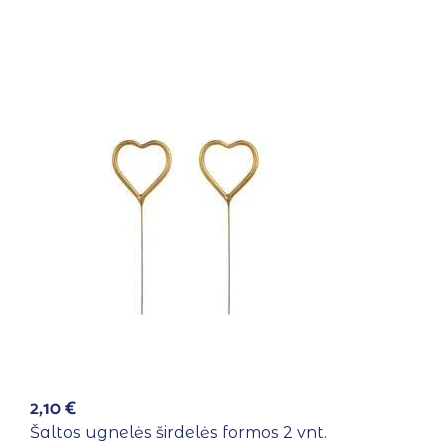
2,10
€
Šaltos ugnelės širdelės formos 2 vnt.