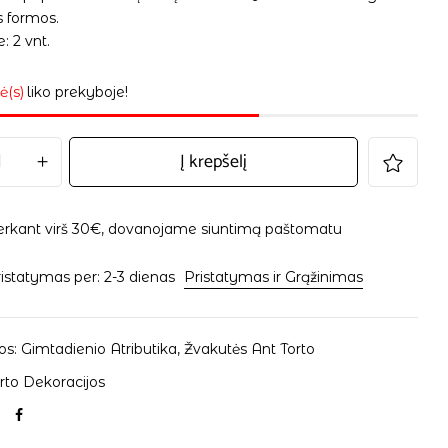
s formos.
: 2 vnt.
ė(s)
liko prekyboje!
Į krepšelį
erkant virš 30€, dovanojame siuntimą paštomatu
istatymas per: 2-3 dienas
Pristatymas ir Grąžinimas
os:
Gimtadienio Atributika
,
Žvakutės Ant Torto
rto Dekoracijos