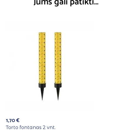
Jums gali patikti…
1,70
€
Torto fontanas 2 vnt.