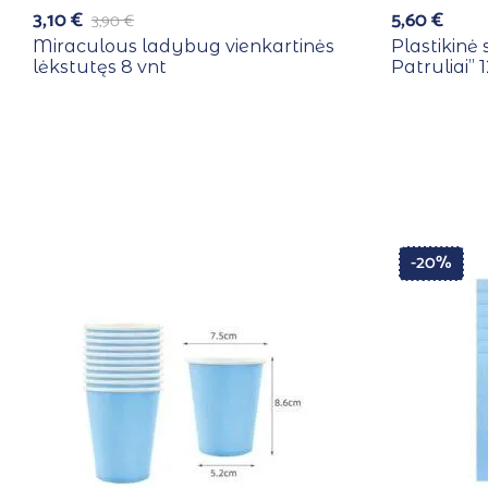
3,10
€
5,60
€
3,90
€
Miraculous ladybug vienkartinės
Plastikinė 
lėkstutęs 8 vnt
Patruliai”
-20%