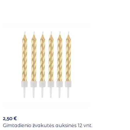
2,50
€
Gimtadienio žvakutės auksinės 12 vnt.