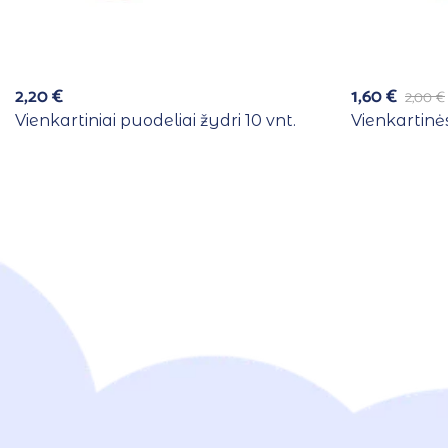
2,20
€
1,60
€
2,00
€
Vienkartiniai puodeliai žydri 10 vnt.
Vienkartinės