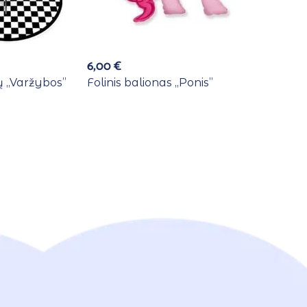
6,00
€
 ,,Varžybos”
Folinis balionas ,,Ponis”