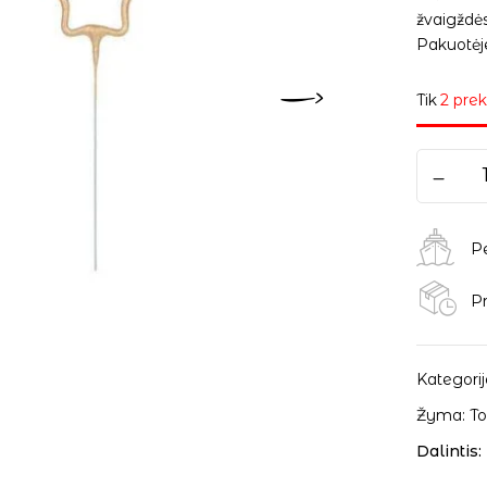
žvaigždė
Pakuotėje
Tik
2 prek
P
Pr
Kategorij
Žyma:
To
Dalintis: