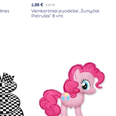
2,88
€
3,20
€
žinės
Vienkartiniai puodeliai ,,Šunyčiai
Patruliai” 8 vnt.