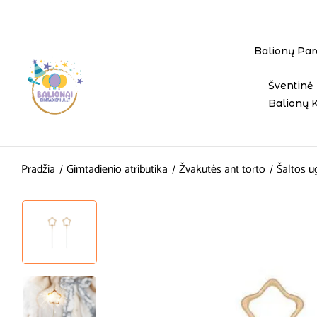
Balionų Par
Šventinė 
Balionų 
Pradžia
Gimtadienio atributika
Žvakutės ant torto
Šaltos u