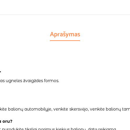
Aprašymas
.
ias ugnelės žvaigždės formos.
palikite balionų automobilyje, venkite skersvėjo, venkite balionų
a oru?
 nurodykite tiksliai norimus kiekius balionų, datą reikiama.