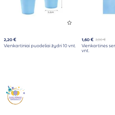
2,20
€
1,60
€
2,00
€
Vienkartiniai puodeliai žydri 10 vnt.
Vienkartinės se
vnt.