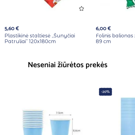
5,60
€
6,00
€
Plastikinė staltiesė ,,Šunyčiai
Folinis balionas
Patruliai” 120x180cm
89 cm
Neseniai žiūrėtos prekės
-20%