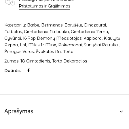
Pristatymas ir Grąžinimas
Kategorijų:
Barbė
,
Betmenas
,
Boružėlė
,
Dinozaurai
,
Futbolas
,
Gimtadienio Atributika
,
Gimtadienio Tema
,
Gyvūnai
,
K-Pop Demonų Medžiotojos
,
Kapibara
,
Kiaulytė
Peppa
,
Lol
,
Mikis Ir Minė
,
Pokemonai
,
Šunyčiai Patruliai
,
Žmogus Voras
,
Žvakutės Ant Torto
Žymos:
18 Gimtadienis
,
Torto Dekoracijos
Dalintis:
Aprašymas