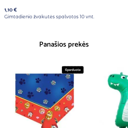
1,10
€
Gimtadienio žvakutės spalvotos 10 vnt.
Panašios prekės
Išparduota