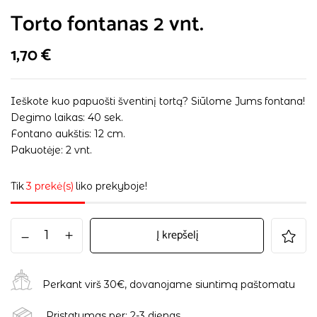
Torto fontanas 2 vnt.
1,70
€
Ieškote kuo papuošti šventinį tortą? Siūlome Jums fontana!
Degimo laikas: 40 sek.
Fontano aukštis: 12 cm.
Pakuotėje: 2 vnt.
Tik
3 prekė(s)
liko prekyboje!
Į krepšelį
Perkant virš 30€, dovanojame siuntimą paštomatu
Pristatymas per: 2-3 dienas