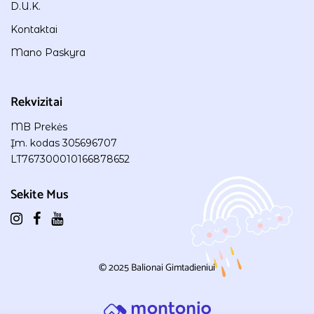
D.U.K.
Kontaktai
Mano Paskyra
Rekvizitai
MB Prekės
Įm. kodas 305696707
LT767300010166878652
Sekite Mus
© 2025
Balionai Gimtadieniui