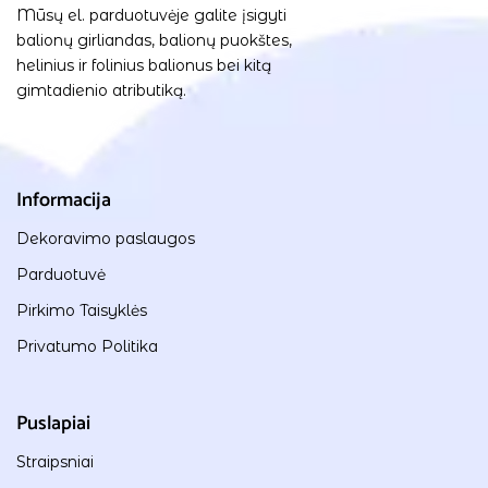
Mūsų el. parduotuvėje galite įsigyti
balionų girliandas, balionų puokštes,
helinius ir folinius balionus bei kitą
gimtadienio atributiką.
Informacija
Dekoravimo paslaugos
Parduotuvė
Pirkimo Taisyklės
Privatumo Politika
Puslapiai
Straipsniai