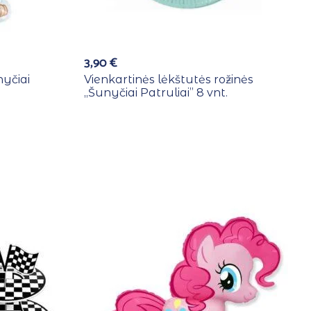
3,90
€
nyčiai
Vienkartinės lėkštutės rožinės
,,Šunyčiai Patruliai” 8 vnt.