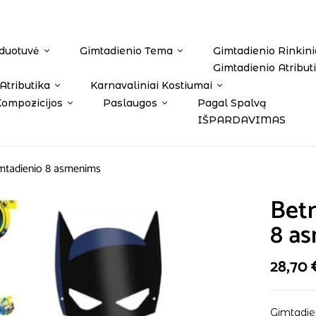
duotuvė
Gimtadienio Tema
Gimtadienio Rinkini
Gimtadienio Atribut
Atributika
Karnavaliniai Kostiumai
Kompozicijos
Paslaugos
Pagal Spalvą
IŠPARDAVIMAS
imtadienio 8 asmenims
Betm
8 a
28,70
Gimtadie