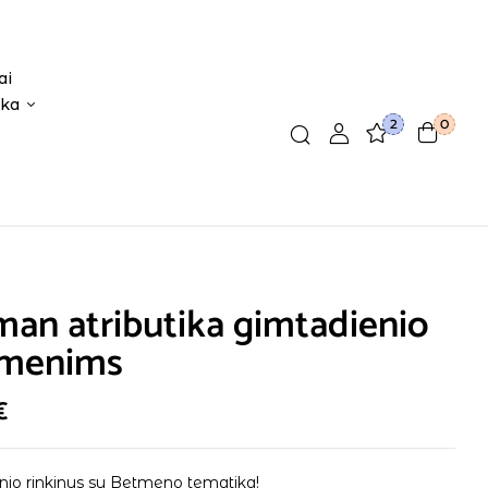
ai
ika
2
0
an atributika gimtadienio
smenims
€
nio rinkinys su Betmeno tematika!