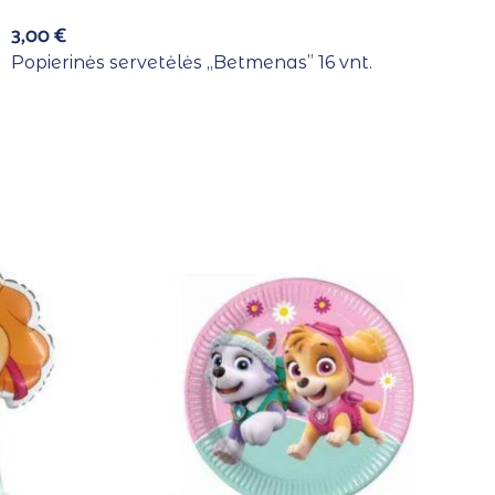
3,00
€
Popierinės servetėlės ,,Betmenas” 16 vnt.