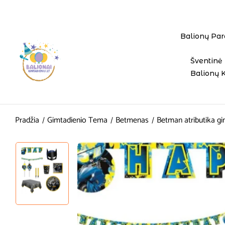
Balionų Par
Šventinė 
Balionų 
Pradžia
Gimtadienio Tema
Betmenas
Betman atributika g