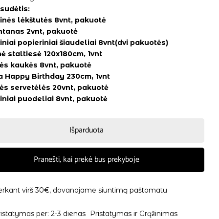
 sudėtis:
inės lėkštutės 8vnt, pakuotė
ntanas 2vnt, pakuotė
iniai popieriniai šiaudeliai 8vnt(dvi pakuotės)
nė staltiesė 120x180cm, 1vnt
nės kaukės 8vnt, pakuotė
a Happy Birthday 230cm, 1vnt
ės servetėlės 20vnt, pakuotė
iniai puodeliai 8vnt, pakuotė
Išparduota
Pranešti, kai prekė bus prekyboje
erkant virš 30€, dovanojame siuntimą paštomatu
istatymas per: 2-3 dienas
Pristatymas ir Grąžinimas