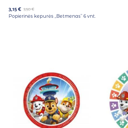
3,15
€
3,50
€
Popierinės kepurės ,,Betmenas” 6 vnt.