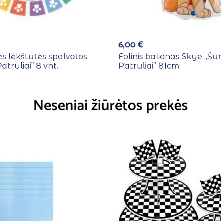
6,00
€
ės lėkštutės spalvotos
Folinis balionas Skye ,,Šu
atruliai” 8 vnt.
Patruliai” 81cm
Neseniai žiūrėtos prekės