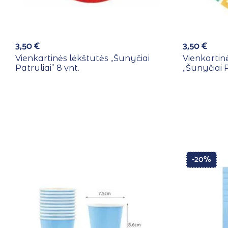
3,50
€
3,50
€
Vienkartinės lėkštutės ,,Šunyčiai
Vienkartin
Patruliai” 8 vnt.
,,Šunyčiai P
-20%