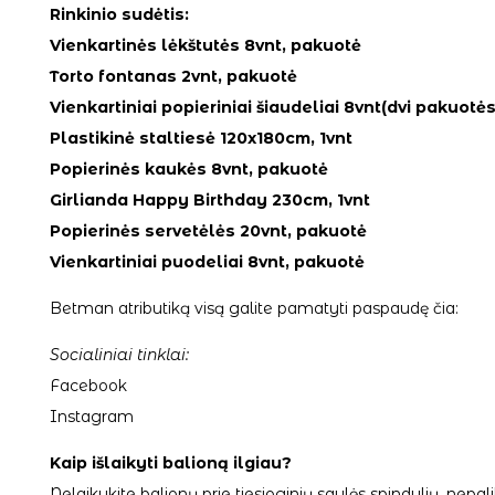
Rinkinio sudėtis:
Vienkartinės lėkštutės 8vnt, pakuotė
Torto fontanas 2vnt, pakuotė
Vienkartiniai popieriniai šiaudeliai 8vnt(dvi pakuotės
Plastikinė staltiesė 120x180cm, 1vnt
Popierinės kaukės 8vnt, pakuotė
Girlianda Happy Birthday 230cm, 1vnt
Popierinės servetėlės 20vnt, pakuotė
Vienkartiniai puodeliai 8vnt, pakuotė
Betman atributiką visą galite pamatyti paspaudę
čia:
Socialiniai tinklai:
Facebook
Instagram
Kaip išlaikyti balioną ilgiau?
Nelaikykite balionų prie tiesioginių saulės spindulių, ne