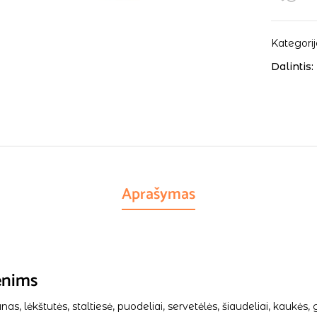
Kategorij
Dalintis:
Aprašymas
enims
, lėkštutės, staltiesė, puodeliai, servetėlės, šiaudeliai, kaukės, g