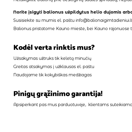
Norite įsigyti balionus užpildytus helio dujomis arb
Susisiekite su mumis el. paštu info@balionaigimtadieniui.lt
Balionus pristatome Kauno mieste, bei Kauno rajonuose tik
Kodėl verta rinktis mus?
Užsakymas užtruks tik keletą minučių
Greitas atsakymas į užklausas el. paštu
Naudojame tik kokybiškas medžiagas
Pinigų grąžinimo garantija!
Apsiperkant pas mus parduotuvėje, klientams suteikiama 