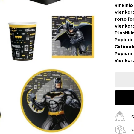
Rinkinio
Vienkart
Torto fo
Vienkart
Plastiki
Popieri
Girliand
Popierin
Vienkart
P
Pr