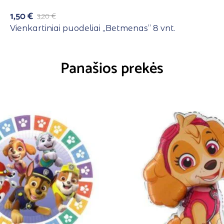
1,50
€
3,20
€
Vienkartiniai puodeliai ,,Betmenas” 8 vnt.
Panašios prekės