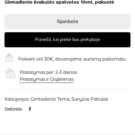
Gimtadienio žvakutės spalvotos 10vnt, pakuotė
Išparduota
Pranešti, kai prekė bus prekyboje
Perkant virš 30€, dovanojame siuntimą paštomatu
Pristatymas per: 2-3 dienas
Pristatymas ir Grąžinimas
Kategorijos:
Gimtadienio Tema
,
Šunyčiai Patruliai
Dalintis: