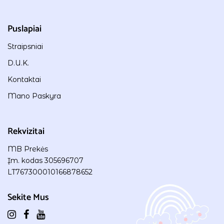
Puslapiai
Straipsniai
D.U.K.
Kontaktai
Mano Paskyra
Rekvizitai
MB Prekės
Įm. kodas 305696707
LT767300010166878652
Sekite Mus