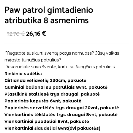
Paw patrol gimtadienio
atributika 8 asmenims
26,16
€
32,70
€
Mėgstate susikurti šventę patys namuose? Jūsų vaikas
mėgsta šunyčius patrulius?
Dekoruokite savo šventę, kartu su šunyčiais patruliais!
Rinkinio sudėtis:
Girlianda vėliavėlių 230cm, pakuotė
Guminiai balionai su patruliais 8vnt, pakuotė
Plastikinė staltiesė trys draugai, pakuotė
Popierinės kepurės 6vnt, pakuotė
Popierinės servetėlės trys draugai 20vnt, pakuotė
Vienkartinės lėkštutės trys draugai 8vnt, pakuotė
Vienkartiniai puodeliai 8vnt, pakuotė
Vienkartiniai šiaudeliai 8vnt(dvi pakuotės)