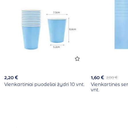
2,20
€
1,60
€
2,00
€
Vienkartiniai puodeliai žydri 10 vnt.
Vienkartinės se
vnt.