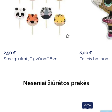
2,50
€
6,00
€
Smeigtukai ,,Gyvūnai” 8vnt.
Folinis balionas 
Neseniai žiūrėtos prekės
-20%