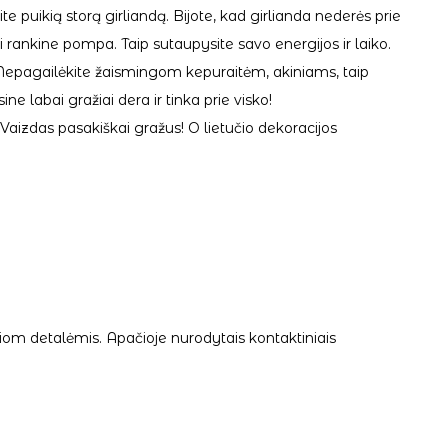
te puikią storą girliandą. Bijote, kad girlianda nederės prie
i rankine pompa. Taip sutaupysite savo energijos ir laiko.
orą. Nepagailėkite žaismingom kepuraitėm, akiniams, taip
 labai gražiai dera ir tinka prie visko!
Vaizdas pasakiškai gražus! O lietučio dekoracijos
iom detalėmis. Apačioje nurodytais kontaktiniais