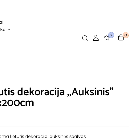
ai
ika
2
0
utis dekoracija ,,Auksinis”
x200cm
a lietutis dekoracija, auksinės spalvos.