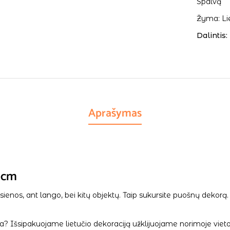
Spalvą
Žyma:
Li
Dalintis:
Aprašymas
00cm
rie sienos, ant lango, bei kitų objektų. Taip sukursite puošnų dek
a? Išsipakuojame lietučio dekoraciją užklijuojame norimoje vietoje