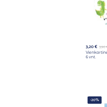
3,20
€
3,90
Vienkartin
6 vnt.
-20%