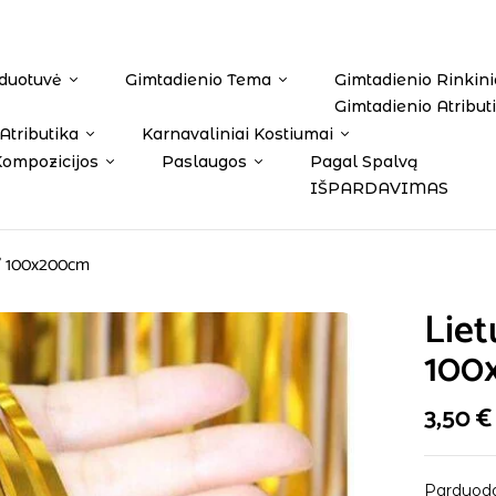
duotuvė
Gimtadienio Tema
Gimtadienio Rinkini
Gimtadienio Atribut
Atributika
Karnavaliniai Kostiumai
Kompozicijos
Paslaugos
Pagal Spalvą
IŠPARDAVIMAS
is” 100x200cm
Liet
100
3,50
€
Parduodam