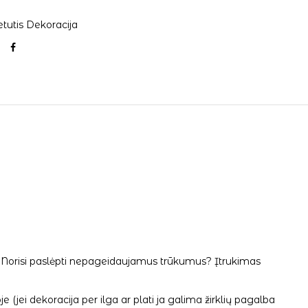
etutis Dekoracija
orą. Norisi paslėpti nepageidaujamus trūkumus? Įtrukimas
 (jei dekoracija per ilga ar plati ja galima žirklių pagalba