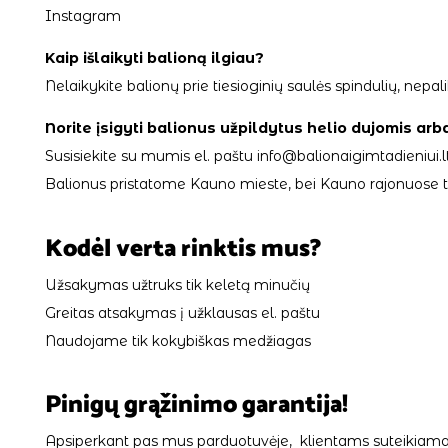
Instagram
Kaip išlaikyti balioną ilgiau?
Nelaikykite balionų prie tiesioginių saulės spindulių, ne
Norite įsigyti balionus užpildytus helio dujomis arb
Susisiekite su mumis el. paštu info@balionaigimtadieniui.lt
Balionus pristatome Kauno mieste, bei Kauno rajonuose tik
Kodėl verta rinktis mus?
Užsakymas užtruks tik keletą minučių
Greitas atsakymas į užklausas el. paštu
Naudojame tik kokybiškas medžiagas
Pinigų grąžinimo garantija!
Apsiperkant pas mus parduotuvėje, klientams suteikiama 