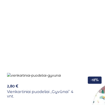
-18%
2,80
€
Vienkartiniai puodeliai ,,Gyvūnai” 4
vnt.