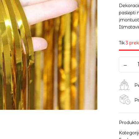
Dekoracin
paslėpti
įmontuoti
Išmatavi
Tik
3 prek
P
Pr
Produkto
Kategorij