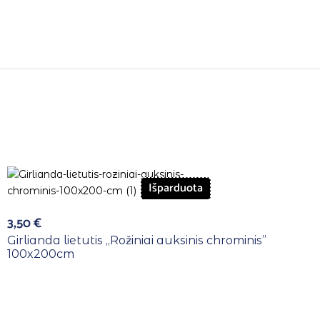
Išparduota
3,50
€
Girlianda lietutis ,,Rožiniai auksinis chrominis”
100x200cm