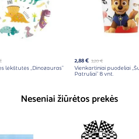
2,88
€
€
3,20
€
ės lėkštutės ,,Dinozauras”
Vienkartiniai puodeliai ,,
Patruliai” 8 vnt.
Neseniai žiūrėtos prekės