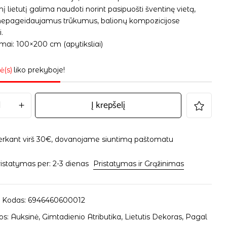
į lietutį galima naudoti norint pasipuošti šventinę vietą,
 nepageidaujamus trūkumus, balionų kompozicijose
.
mai: 100×200 cm (apytiksliai)
ė(s)
liko prekyboje!
Į krepšelį
erkant virš 30€, dovanojame siuntimą paštomatu
istatymas per: 2-3 dienas
Pristatymas ir Grąžinimas
 Kodas:
6946460600012
os:
Auksinė
,
Gimtadienio Atributika
,
Lietutis Dekoras
,
Pagal