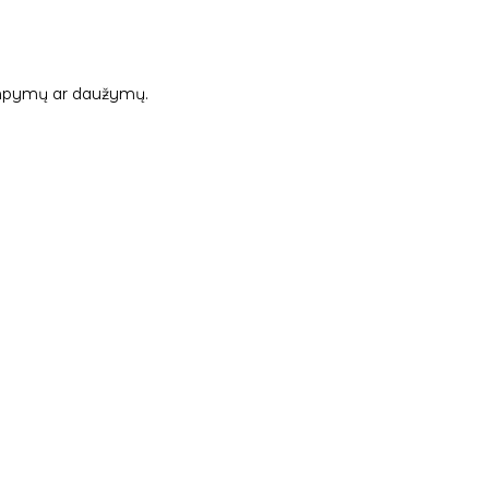
 tampymų ar daužymų.