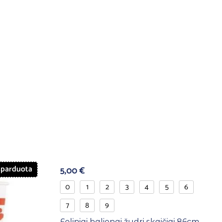
šparduota
5,00
€
0
1
2
3
4
5
6
7
8
9
Foliniai balionai žydri skaičiai 86cm