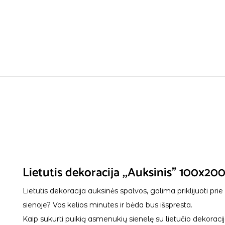
Lietutis dekoracija ,,Auksinis” 100x2
Lietutis dekoracija auksinės spalvos, galima priklijuoti p
sienoje? Vos kelios minutes ir bėda bus išspresta.
Kaip sukurti puikią asmenukių sienelę su lietučio dekoracij