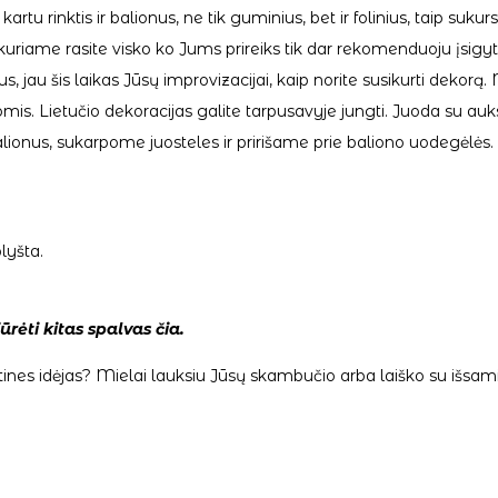
rinktis ir balionus, ne tik guminius, bet ir folinius, taip sukursi
 kuriame rasite visko ko Jums prireiks tik dar rekomenduoju įsigyt
aus, jau šis laikas Jūsų improvizacijai, kaip norite susikurti dek
 Lietučio dekoracijas galite tarpusavyje jungti. Juoda su auksine
lionus, sukarpome juosteles ir pririšame prie baliono uodegėlės. 
lyšta.
iūrėti kitas spalvas
čia
.
ines idėjas? Mielai lauksiu Jūsų skambučio arba laiško su išsam