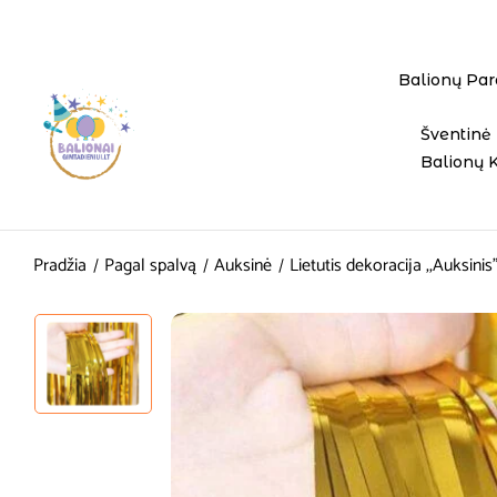
Balionų Par
Šventinė 
Balionų 
Pradžia
Pagal spalvą
Auksinė
Lietutis dekoracija ,,Auksin