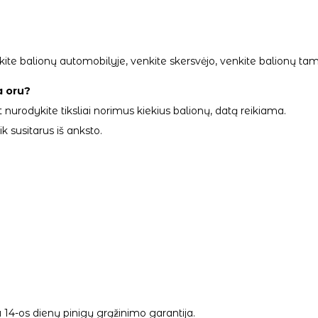
palikite balionų automobilyje, venkite skersvėjo, venkite balionų
a oru?
 nurodykite tiksliai norimus kiekius balionų, datą reikiama.
 susitarus iš anksto.
14-os dienų pinigų grąžinimo garantija.