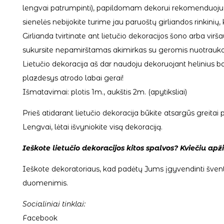
lengvai patrumpinti), papildomam dekorui rekomenduoju kartu 
sienelės nebijokite turime jau paruoštų
girliandos rinkinių
,
Girlianda tvirtinate ant lietučio dekoracijos šono arba virš
sukursite nepamirštamas akimirkas su geromis nuotraukomis.
Lietučio dekoracija aš dar naudoju dekoruojant helinius ba
plazdesys atrodo labai gerai!
Išmatavimai: plotis 1m., aukštis 2m. (apytiksliai)
Prieš atidarant lietučio dekoracija būkite atsargūs greitai p
Lengvai, lėtai išvyniokite visą dekoraciją.
Ieškote lietučio dekoracijos kitos spalvos? Kviečiu apž
Ieškote dekoratoriaus, kad padėtų Jums įgyvendinti švent
duomenimis.
Socialiniai tinklai:
Facebook