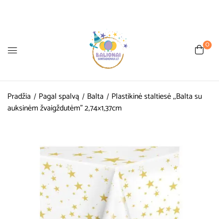
0
Pradžia
Pagal spalvą
Balta
Plastikinė staltiesė ,,Balta su
auksinėm žvaigždutėm” 2,74×1,37cm