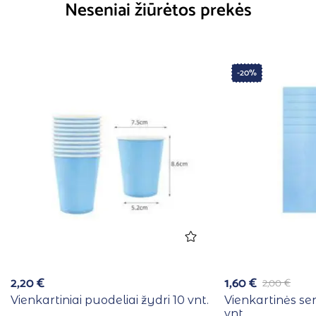
Neseniai žiūrėtos prekės
-20%
2,20
€
1,60
€
2,00
€
Vienkartiniai puodeliai žydri 10 vnt.
Vienkartinės se
vnt.