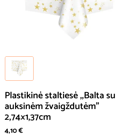
Plastikinė staltiesė ,,Balta su
auksinėm žvaigždutėm”
2,74×1,37cm
4,10
€