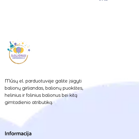
Mūsų el. parduotuvėje galite įsigyti
balionų girliandas, balionų puokštes,
helinius ir folinius balionus bei kitą
gimtadienio atributiką.
Informacija