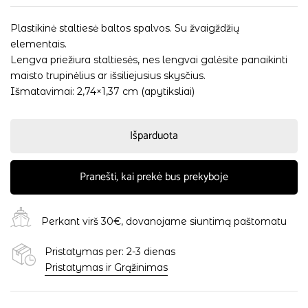
Plastikinė staltiesė baltos spalvos. Su žvaigždžių
elementais.
Lengva priežiura staltiesės, nes lengvai galėsite panaikinti
maisto trupinėlius ar išsiliejusius skysčius.
Išmatavimai: 2,74×1,37 cm (apytiksliai)
Išparduota
Pranešti, kai prekė bus prekyboje
Perkant virš 30€, dovanojame siuntimą paštomatu
Pristatymas per: 2-3 dienas
Pristatymas ir Grąžinimas