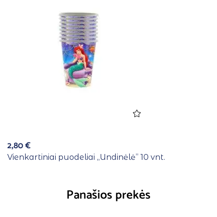
2,80
€
Vienkartiniai puodeliai ,,Undinėlė” 10 vnt.
Panašios prekės