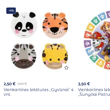
-11%
2,50
€
3,50
€
2,80
€
Vienkartinės lėkštutės ,,Gyvūnai” 4
Vienkartinės lė
vnt.
,,Šunyčiai Patrul