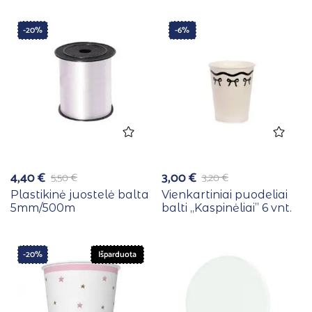
-20%
-6%
4,40
€
3,00
€
5,50
€
3,20
€
Plastikinė juostelė balta
Vienkartiniai puodeliai
5mm/500m
balti ,,Kaspinėliai” 6 vnt.
-20%
Išparduota