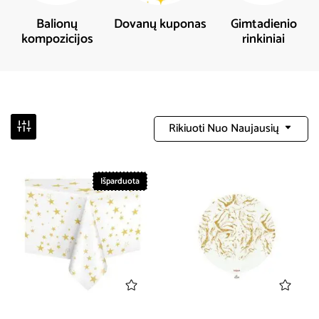
Balionų
Dovanų kuponas
Gimtadienio
kompozicijos
rinkiniai
Rikiuoti Nuo Naujausių
Išparduota