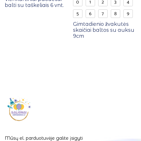
0
1
2
3
4
balti su taškeliais 6 vnt.
5
6
7
8
9
Gimtadienio žvakutės
skaičiai baltos su auksu
9cm
Mūsų el. parduotuvėje galite įsigyti