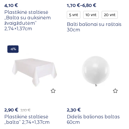
4,10
€
1,70
€
–
6,80
€
Plastikinė staltiesė
5 vnt
10 vnt
20 vnt
,,Balta su auksinėm
žvaigždutėm”
Balti balionai su raštais
2,74×1,37cm
30cm
-6%
2,90
€
2,30
€
3,10
€
Plastikinė staltiesė
Didelis balionas baltas
,,balta” 2,74×1,37cm
60cm