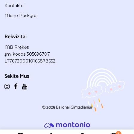
Kontaktai
Mano Paskyra
Rekvizitai
MB Prekės
Įm. kodas 305696707
LT767300010166878652
Sekite Mus
© 2025
Balionai Gimtadieniui
3