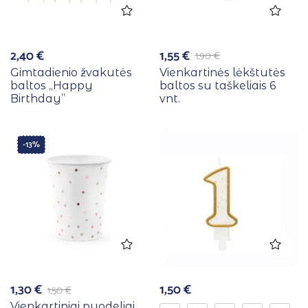
2,40
€
1,55
€
1,90
€
Gimtadienio žvakutės
Vienkartinės lėkštutės
baltos ,,Happy
baltos su taškeliais 6
Birthday”
vnt.
-13%
1,30
€
1,50
€
1,50
€
Vienkartiniai puodeliai