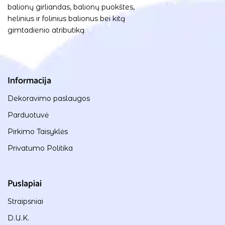
balionų girliandas, balionų puokštes,
helinius ir folinius balionus bei kitą
gimtadienio atributiką.
Informacija
Dekoravimo paslaugos
Parduotuvė
Pirkimo Taisyklės
Privatumo Politika
Puslapiai
Straipsniai
D.U.K.