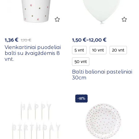
1,36
€
1,50
€
–
12,00
€
1,70
€
Vienkartiniai puodeliai
5 vnt
10 vnt
20 vnt
balti su žvaigždėmis 8
vnt.
50 vnt
Balti balionai pasteliniai
30cm
-18%