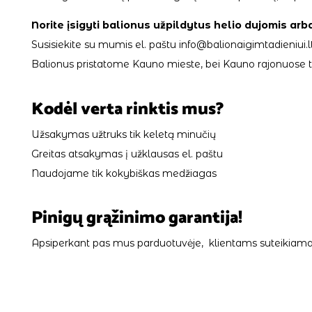
Norite įsigyti balionus užpildytus helio dujomis arb
Susisiekite su mumis el. paštu info@balionaigimtadieniui.lt
Balionus pristatome Kauno mieste, bei Kauno rajonuose tik
Kodėl verta rinktis mus?
Užsakymas užtruks tik keletą minučių
Greitas atsakymas į užklausas el. paštu
Naudojame tik kokybiškas medžiagas
Pinigų grąžinimo garantija!
Apsiperkant pas mus parduotuvėje, klientams suteikiama 