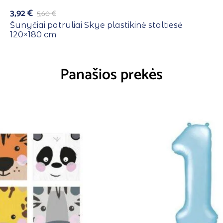
3,92
€
5,60
€
Šunyčiai patruliai Skye plastikinė staltiesė
120×180 cm
Panašios prekės