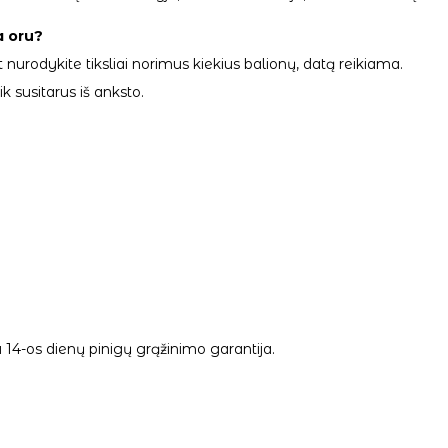
a oru?
 nurodykite tiksliai norimus kiekius balionų, datą reikiama.
 susitarus iš anksto.
14-os dienų pinigų grąžinimo garantija.