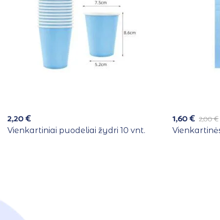
2,20
€
1,60
€
2,00
€
Vienkartiniai puodeliai žydri 10 vnt.
Vienkartinės