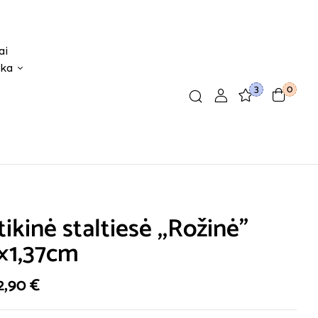
ai
ika
3
0
tikinė staltiesė ,,Rožinė”
×1,37cm
2,90
€