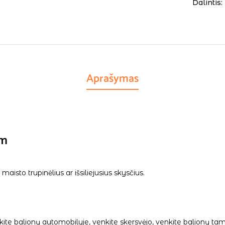
Dalintis:
Aprašymas
cm
maisto trupinėlius ar išsiliejusius skysčius.
palikite balionų automobilyje, venkite skersvėjo, venkite balionų