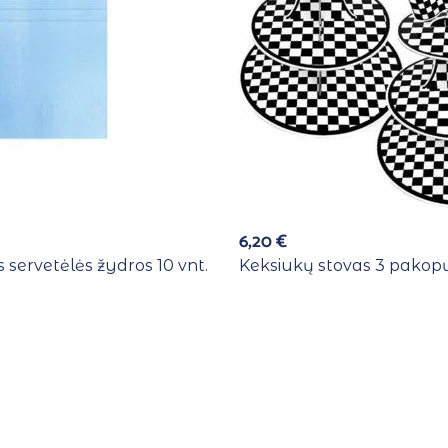
6,20
€
 servetėlės žydros 10 vnt.
Keksiukų stovas 3 pakopų