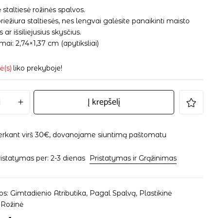
ė staltiesė rožinės spalvos.
iežiura staltiesės, nes lengvai galėsite panaikinti maisto
s ar išsiliejusius skysčius.
ai: 2,74×1,37 cm (apytiksliai)
ė(s)
liko prekyboje!
Į krepšelį
erkant virš 30€, dovanojame siuntimą paštomatu
istatymas per: 2-3 dienas
Pristatymas ir Grąžinimas
os:
Gimtadienio Atributika
,
Pagal Spalvą
,
Plastikinė
,
Rožinė