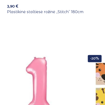
3,90
€
Plastikinė staltiesė rožinė ,,Stitch” 180cm
-20%