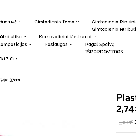
duotuvė
Gimtadienio Tema
Gimtadienio Rinkini
Gimtadienio Atribut
Atributika
Karnavaliniai Kostiumai
Kompozicijos
Paslaugos
Pagal Spalvą
IŠPARDAVIMAS
Iki 3 Eur
2,74×1,37cm
Plas
2,74
3,10
€