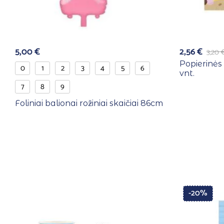
5,00
€
2,56
€
3,20
Popierinės
0
1
2
3
4
5
6
vnt.
7
8
9
Foliniai balionai rožiniai skaičiai 86cm
-20%