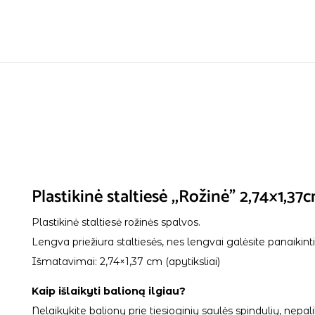
Plastikinė staltiesė ,,Rožinė” 2,74×1,37
Plastikinė staltiesė rožinės spalvos.
Lengva priežiura staltiesės, nes lengvai galėsite panaikinti 
Išmatavimai: 2,74×1,37 cm (apytiksliai)
Kaip išlaikyti balioną ilgiau?
Nelaikykite balionų prie tiesioginių saulės spindulių, ne