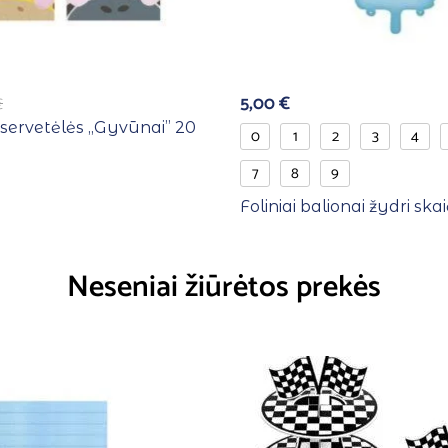
5,00
€
€
 servetėlės ,,Gyvūnai” 20
0
1
2
3
4
7
8
9
Foliniai balionai žydri ska
Neseniai žiūrėtos prekės