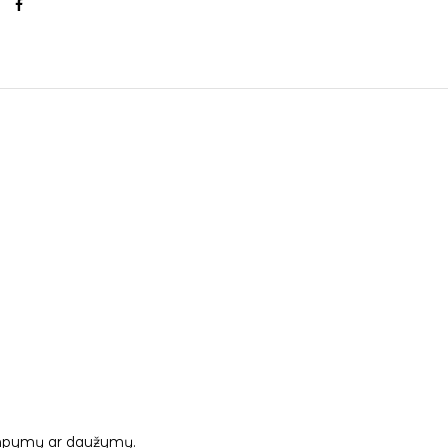
 tampymų ar daužymų.