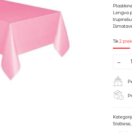
Plastikin
Lengva pr
trupinėliu
Išmatavim
Tik
2 prek
P
Pr
Kategorij
Staltiesė