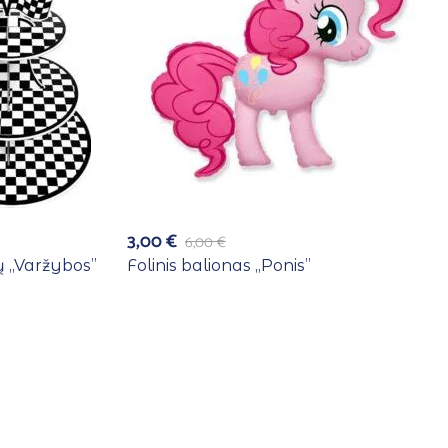
3,00
€
6,00
€
 ,,Varžybos”
Folinis balionas ,,Ponis”