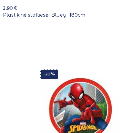
3,90
€
Plastikinė staltiesė ,,Bluey” 180cm
-20%