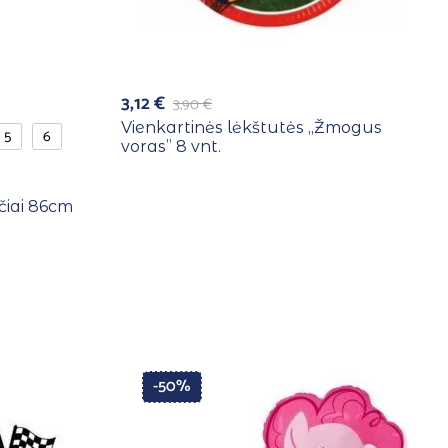
3,12
€
3,90
€
Vienkartinės lėkštutės ,,Žmogus
5
6
voras” 8 vnt.
ičiai 86cm
-50%