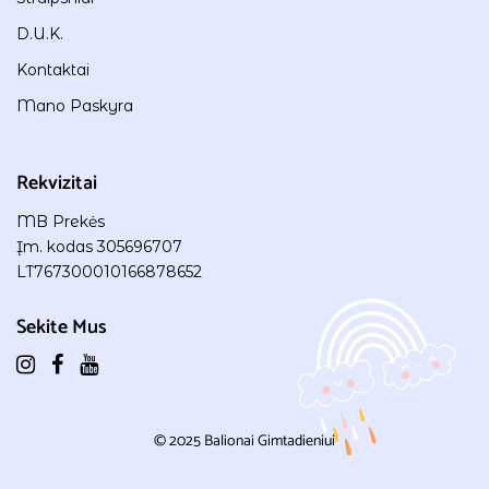
D.U.K.
Kontaktai
Mano Paskyra
Rekvizitai
MB Prekės
Įm. kodas 305696707
LT767300010166878652
Sekite Mus
© 2025
Balionai Gimtadieniui