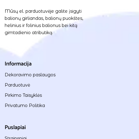
Mūsų el. parduotuvėje galite įsigyti
balionų girliandas, balionų puokštes,
helinius ir folinius balionus bei kitą
gimtadienio atributiką.
Informacija
Dekoravimo paslaugos
Parduotuvė
Pirkimo Taisyklės
Privatumo Politika
Puslapiai
Straipsniai