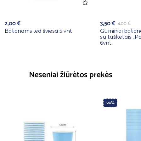
2,00
€
3,50
€
4,00
€
Balionams led šviesa 5 vnt
Guminiai baliona
su taškeliais ,
6vnt.
Neseniai žiūrėtos prekės
-20%