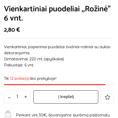
Vienkartiniai puodeliai ,,Rožinė”
6 vnt.
2,80
€
Vienkartiniai, popieriniai puodeliai švelniai rožiniai su aukso
dekoracijomis.
Išmatavimai: 220 ml (apytiksliai)
Pakuotėje: 6 vnt.
Tik
12 prekė(s)
liko prekyboje!
Į krepšelį
Perkant virš 30€, dovanojame siuntimą paštomatu