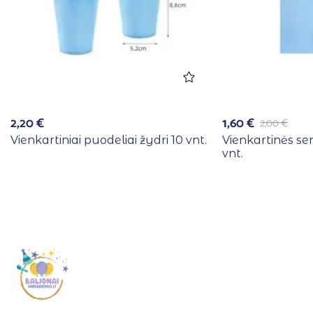
2,20
€
1,60
€
2,00
€
Vienkartiniai puodeliai žydri 10 vnt.
Vienkartinės se
vnt.