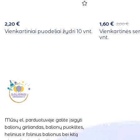
2,20
€
1,60
€
2,00
€
Vienkartiniai puodeliai žydri 10 vnt.
Vienkartinės se
vnt.
Mūsų el. parduotuvėje galite įsigyti
balionų girliandas, balionų puokštes,
helinius ir folinius balionus bei kitą