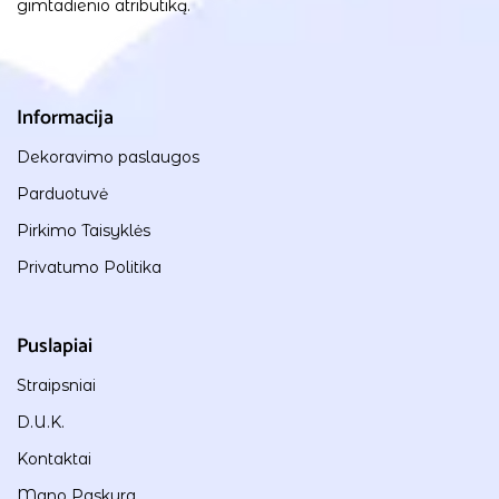
gimtadienio atributiką.
Informacija
Dekoravimo paslaugos
Parduotuvė
Pirkimo Taisyklės
Privatumo Politika
Puslapiai
Straipsniai
D.U.K.
Kontaktai
Mano Paskyra