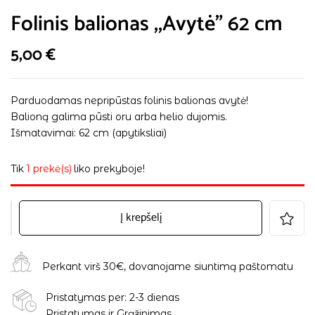
Folinis balionas ,,Avytė” 62 cm
5,00
€
Parduodamas nepripūstas folinis balionas avytė!
Balioną galima pūsti oru arba helio dujomis.
Išmatavimai: 62 cm (apytiksliai)
Tik
1 prekė(s)
liko prekyboje!
Į krepšelį
Perkant virš 30€, dovanojame siuntimą paštomatu
Pristatymas per: 2-3 dienas
Pristatymas ir Grąžinimas