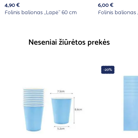
4,90
€
6,00
€
Folinis balionas ,,Lapė” 60 cm
Folinis balionas
Neseniai žiūrėtos prekės
-20%