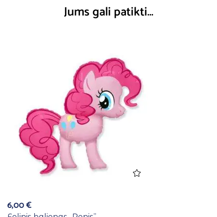
Jums gali patikti…
6,00
€
Folinis balionas ,,Ponis”