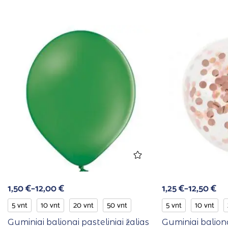
1,50
€
–
12,00
€
1,25
€
–
12,50
€
5 vnt
10 vnt
20 vnt
50 vnt
5 vnt
10 vnt
Guminiai balionai pasteliniai žalias
Guminiai baliona