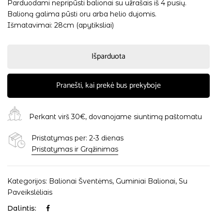
Parduodami nepripūsti balionai su užrašais iš 4 pusių.
Balioną galima pūsti oru arba helio dujomis.
Išmatavimai: 28cm (apytiksliai)
Išparduota
Pranešti, kai prekė bus prekyboje
Perkant virš 30€, dovanojame siuntimą paštomatu
Pristatymas per: 2-3 dienas
Pristatymas ir Grąžinimas
Kategorijos:
Balionai Šventėms
,
Guminiai Balionai
,
Su
Paveikslėliais
Dalintis: