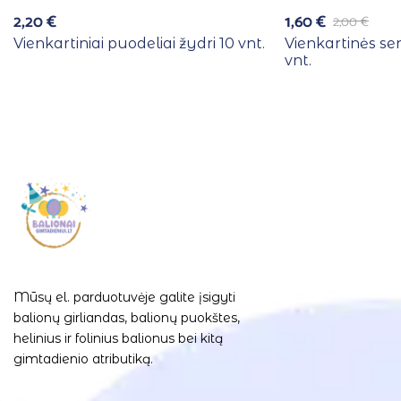
2,20
€
1,60
€
2,00
€
Vienkartiniai puodeliai žydri 10 vnt.
Vienkartinės se
vnt.
Mūsų el. parduotuvėje galite įsigyti
balionų girliandas, balionų puokštes,
helinius ir folinius balionus bei kitą
gimtadienio atributiką.