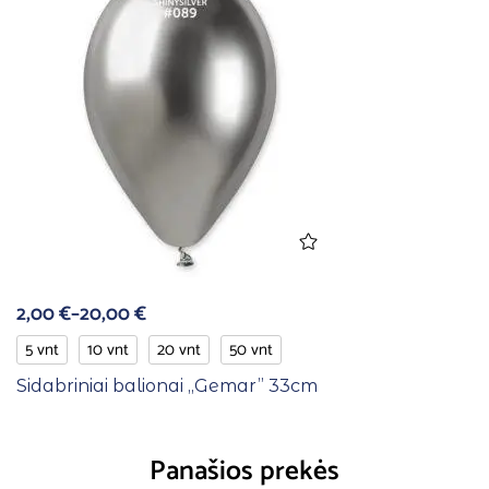
2,00
€
–
20,00
€
5 vnt
10 vnt
20 vnt
50 vnt
Sidabriniai balionai ,,Gemar” 33cm
Panašios prekės