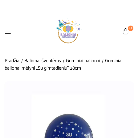
0
Pradžia
Balionai šventėms
Guminiai balionai
Guminiai
balionai mėlyni ,,Su gimtadieniu” 28cm