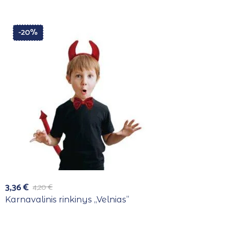
-20%
3,36
€
4,20
€
Karnavalinis rinkinys ,,Velnias”