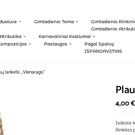
duotuvė
Gimtadienio Tema
Gimtadienio Rinkini
Gimtadienio Atribut
Atributika
Karnavaliniai Kostiumai
Kompozicijos
Paslaugos
Pagal Spalvą
IŠPARDAVIMAS
ų lankelis ,,Vienaragis”
Plau
4,00
Ieškote k
Rinkites 