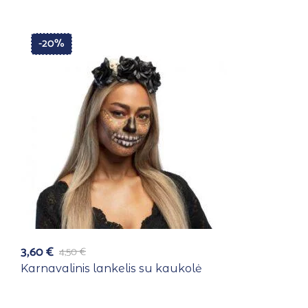
-20%
3,60
€
4,50
€
Karnavalinis lankelis su kaukolė