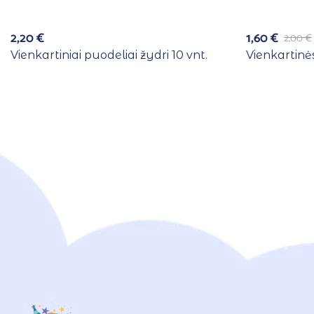
2,20
€
1,60
€
2,00
€
Vienkartiniai puodeliai žydri 10 vnt.
Vienkartinės