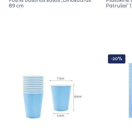
Folinis balionas žalias ,,Dinozauras”
Plastikinė 
89 cm
Patruliai”
-20%