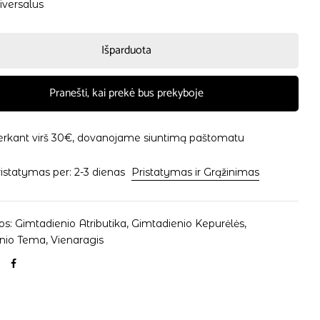
iversalus
Išparduota
Pranešti, kai prekė bus prekyboje
erkant virš 30€, dovanojame siuntimą paštomatu
istatymas per: 2-3 dienas
Pristatymas ir Grąžinimas
os:
Gimtadienio Atributika
,
Gimtadienio Kepurėlės
,
nio Tema
,
Vienaragis