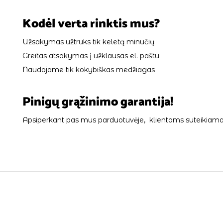
Kodėl verta rinktis mus?
Užsakymas užtruks tik keletą minučių
Greitas atsakymas į užklausas el. paštu
Naudojame tik kokybiškas medžiagas
Pinigų grąžinimo garantija!
Apsiperkant pas mus parduotuvėje, klientams suteikiama 