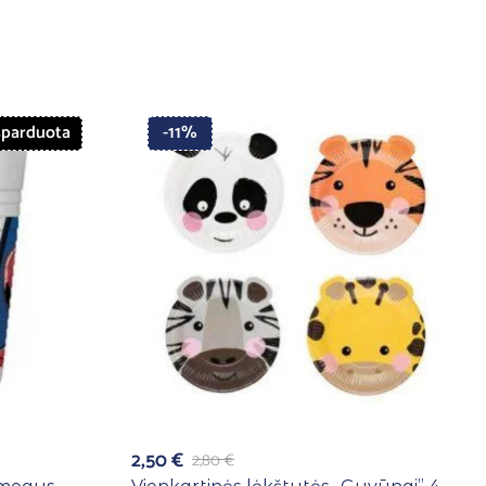
šparduota
-11%
2,50
€
2,80
€