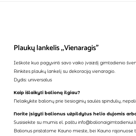
Plaukų lankelis ,,Vienaragis”
Ieškote kuo pagyvinti savo vaiko įvaizdį gimtadienio šven
Rinkites plaukų lankelį su dekoraciją vienaragio.
Dydis: universalus
Kaip išlaikyti balioną ilgiau?
Nelaikykite balionų prie tiesioginių saulės spindulių, ne
Norite įsigyti balionus užpildytus helio dujomis arb
Susisiekite su mumis el. paštu info@balionaigimtadieniui.lt
Balionus pristatome Kauno mieste, bei Kauno rajonuose tik