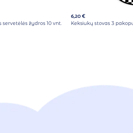
6,20
€
 servetėlės žydros 10 vnt.
Keksiukų stovas 3 pakopų