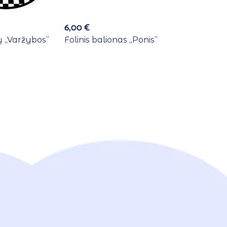
6,00
€
 ,,Varžybos”
Folinis balionas ,,Ponis”