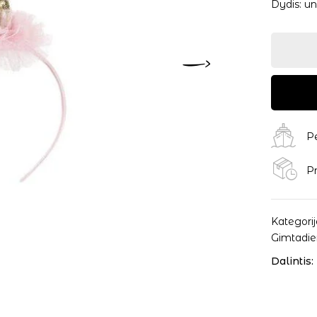
Dydis: un
P
Pr
Kategorij
Gimtadie
Dalintis: