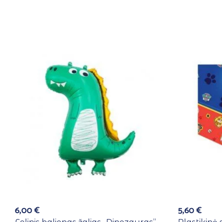
6,00
€
5,60
€