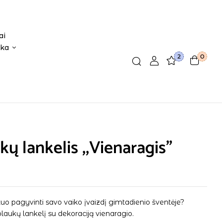
ai
ika
2
0
kų lankelis ,,Vienaragis”
€
uo pagyvinti savo vaiko įvaizdį gimtadienio šventėje?
plaukų lankelį su dekoraciją vienaragio.