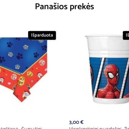
Panašios prekės
Išparduota
I
3,00
€