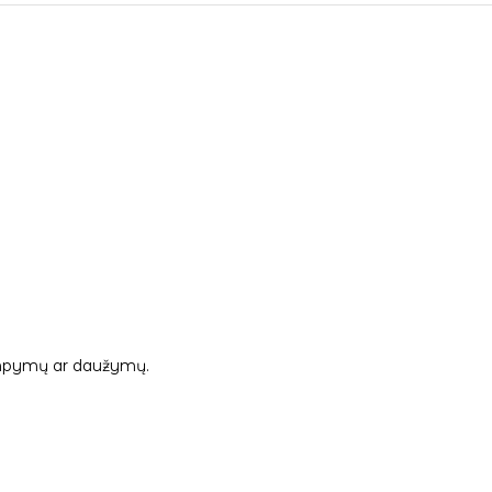
 tampymų ar daužymų.