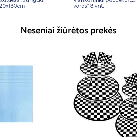
staltiesė ,,Šunyčiai
Vienkartiniai puodeliai ,
 120x180cm
voras” 8 vnt.
Neseniai žiūrėtos prekės