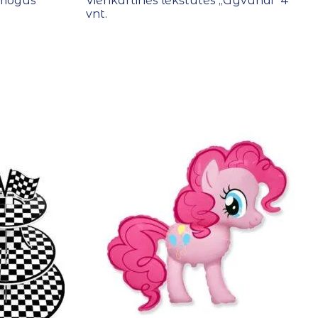
,Žmogus
Vienkartinės lėkštutės ,,Gyvūnai” 4
vnt.