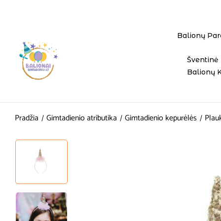
Balionų Par
Šventinė 
Balionų 
Pradžia
Gimtadienio atributika
Gimtadienio kepurėlės
Plauk