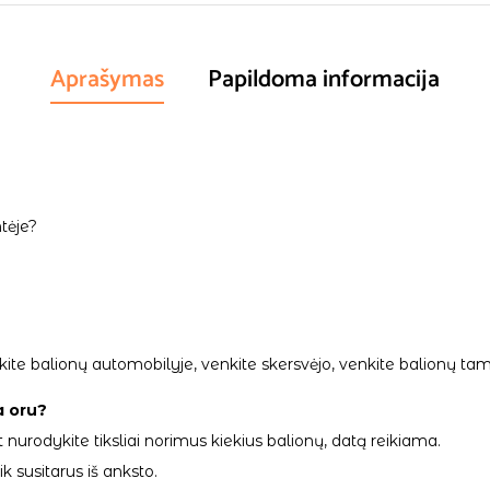
Aprašymas
Papildoma informacija
tėje?
palikite balionų automobilyje, venkite skersvėjo, venkite balionų
a oru?
 nurodykite tiksliai norimus kiekius balionų, datą reikiama.
 susitarus iš anksto.