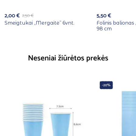
2,00
€
5,50
€
2,50
€
Smeigtukai ,,Mergaitė” 6vnt.
Folinis balionas
98 cm
Neseniai žiūrėtos prekės
-20%