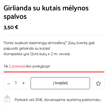
Girlianda su kutais mėlynos
spalvos
3,50
€
Norite susikurti žaismingą atmosferą? Jūsų šventę gali
papuošti girlianda su kutais!
Komplekte yra 12vnt kutų ir 2 m. virvelė.
Tik
2 prekė(s)
liko prekyboje!
Į krepšelį
Perkant virš 30€, dovanojame siuntimą paštomatu