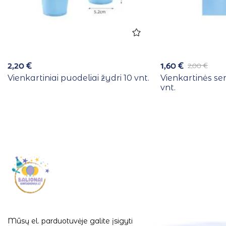
2,20
€
1,60
€
2,00
€
Vienkartiniai puodeliai žydri 10 vnt.
Vienkartinės se
vnt.
Mūsų el. parduotuvėje galite įsigyti