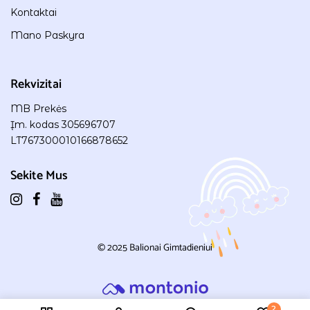
Kontaktai
Mano Paskyra
Rekvizitai
MB Prekės
Įm. kodas 305696707
LT767300010166878652
Sekite Mus
© 2025
Balionai Gimtadieniui
2