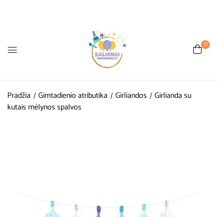
0
Pradžia
Gimtadienio atributika
Girliandos
Girlianda su
kutais mėlynos spalvos