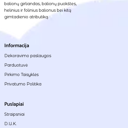
balionų girliandas, balionų puokštes,
helinius ir folinius balionus bei kitą
gimtadienio atributiką.
Informacija
Dekoravimo paslaugos
Parduotuvė
Pirkimo Taisyklės
Privatumo Politika
Puslapiai
Straipsniai
D.U.K.