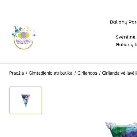
Balionų Par
Šventinė 
Balionų 
Pradžia
Gimtadienio atributika
Girliandos
Girlianda vėliavėl