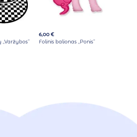
6,00
€
 ,,Varžybos”
Folinis balionas ,,Ponis”