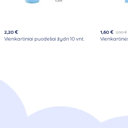
2,20
€
1,60
€
2,00
€
Vienkartiniai puodeliai žydri 10 vnt.
Vienkartinės