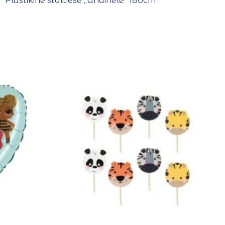
Plastikinė staltiesė ,,Undinėlė” 180cm