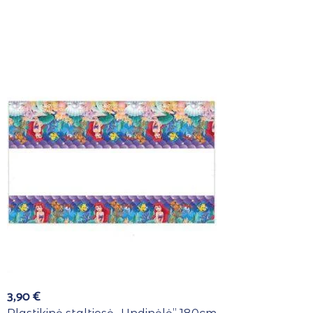
3,90
€