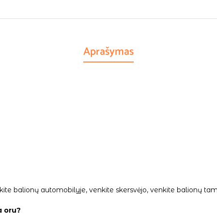
Aprašymas
palikite balionų automobilyje, venkite skersvėjo, venkite balionų
a oru?