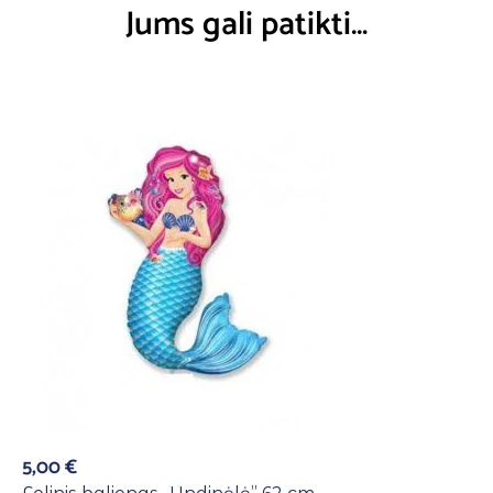
Jums gali patikti…
5,00
€