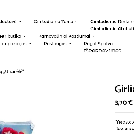
duotuvė
Gimtadienio Tema
Gimtadienio Rinkini
Gimtadienio Atribut
Atributika
Karnavaliniai Kostiumai
Kompozicijos
Paslaugos
Pagal Spalvą
IŠPARDAVIMAS
ių ,,Undinėlė”
Girl
3,70
€
Mėgstate
Dekoruok