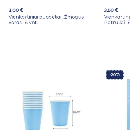
3,00
€
3,50
€
Vienkartiniai puodeliai ,,Žmogus
Vienkartinė
voras” 8 vnt.
Patruliai” 8
-20%