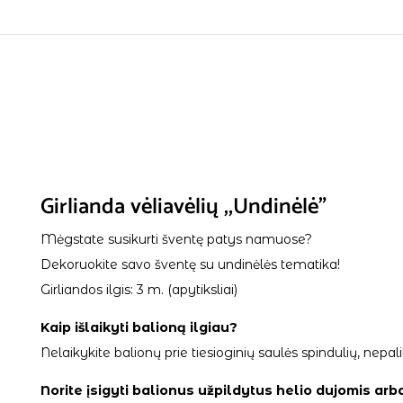
Girlianda vėliavėlių ,,Undinėlė”
Mėgstate susikurti šventę patys namuose?
Dekoruokite savo šventę su undinėlės tematika!
Girliandos ilgis: 3 m. (apytiksliai)
Kaip išlaikyti balioną ilgiau?
Nelaikykite balionų prie tiesioginių saulės spindulių, ne
Norite įsigyti balionus užpildytus helio dujomis arb