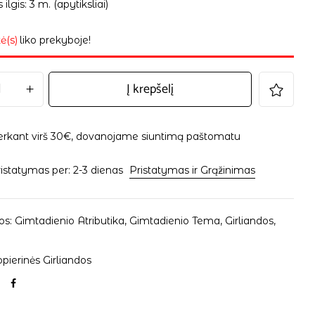
 ilgis: 3 m. (apytiksliai)
ė(s)
liko prekyboje!
Į krepšelį
erkant virš 30€, dovanojame siuntimą paštomatu
istatymas per: 2-3 dienas
Pristatymas ir Grąžinimas
os:
Gimtadienio Atributika
,
Gimtadienio Tema
,
Girliandos
,
pierinės Girliandos