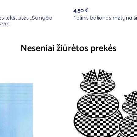
4,50
€
s lėkštutės ,,Šunyčiai
Folinis balionas mėlyna ši
 vnt.
Neseniai žiūrėtos prekės