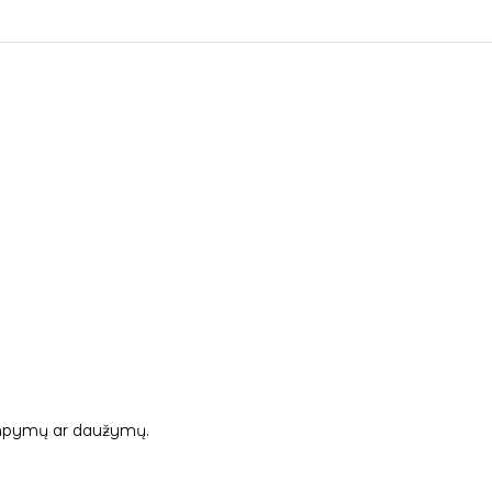
 tampymų ar daužymų.