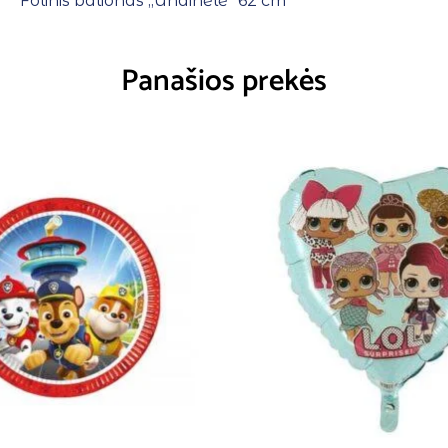
Folinis balionas ,,Undinėlė” 62 cm
Panašios prekės