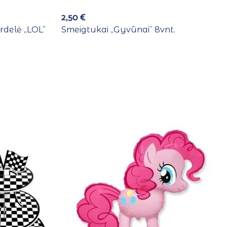
2,50
€
rdelė ,,LOL”
Smeigtukai ,,Gyvūnai” 8vnt.