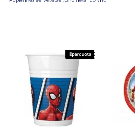
Popierinės servetėlės ,,Undinėlė” 20 vnt.
Išparduota