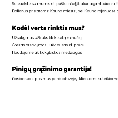
Susisiekite su mumis el. paštu info@balionaigimtadieniui.lt
Balionus pristatome Kauno mieste, bei Kauno rajonuose tik
Kodėl verta rinktis mus?
Užsakymas užtruks tik keletą minučių
Greitas atsakymas į užklausas el. paštu
Naudojame tik kokybiškas medžiagas
Pinigų grąžinimo garantija!
Apsiperkant pas mus parduotuvėje, klientams suteikiama 