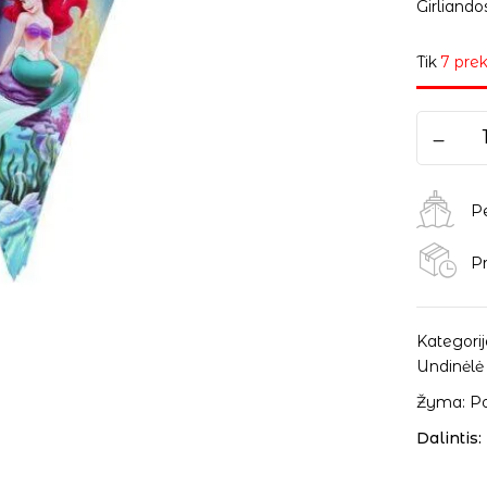
Girliandos
Tik
7 prek
P
Pr
Kategorij
Undinėlė
Žyma:
Po
Dalintis: