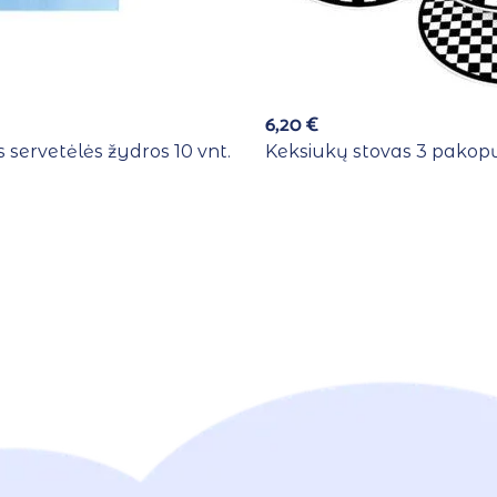
6,20
€
 servetėlės žydros 10 vnt.
Keksiukų stovas 3 pakopų