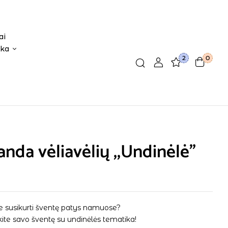
ai
ika
2
0
ianda vėliavėlių ,,Undinėlė”
 susikurti šventę patys namuose?
ite savo šventę su undinėlės tematika!