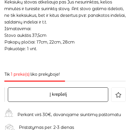
Keksiukų stovas atkeliauja pas Jus nesurinktas, kelios
minutės ir turėsite surinktą stovą. Ant stovo galima išdelioti,
ne tik keksiukus, bet ir kitus desertus pvz: panakotos indeliai,
saldainių indeliai ir t.t.
Išmatavimai:
Stovo aukštis 37,5cm
Pakopų pločiai: 17cm, 22cm, 28cm
Pakuotėje: 1 vnt.
Tik
1 prekė(s)
liko prekyboje!
Į krepšelį
Perkant virš 30€, dovanojame siuntimą paštomatu
Pristatymas per: 2-3 dienas