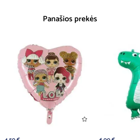
Panašios prekės
4,50
€
6,00
€