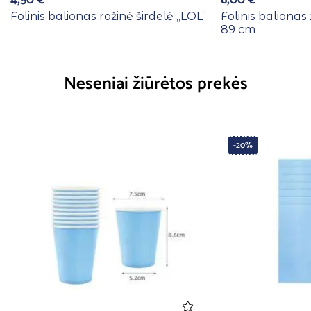
Folinis balionas rožinė širdelė ,,LOL”
Folinis balionas
89 cm
Neseniai žiūrėtos prekės
-20%