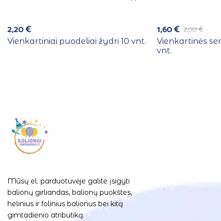
2,20
€
1,60
€
2,00
€
Vienkartiniai puodeliai žydri 10 vnt.
Vienkartinės se
vnt.
Mūsų el. parduotuvėje galite įsigyti
balionų girliandas, balionų puokštes,
helinius ir folinius balionus bei kitą
gimtadienio atributiką.