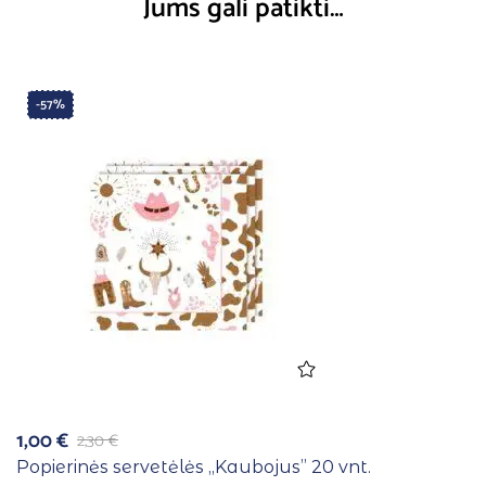
Jums gali patikti…
-57%
1,00
€
2,30
€
Popierinės servetėlės ,,Kaubojus” 20 vnt.