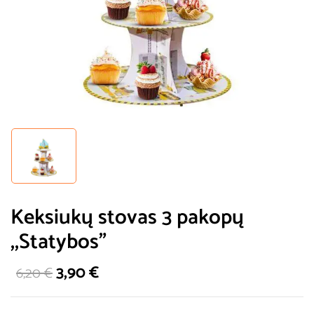
Keksiukų stovas 3 pakopų
,,Statybos”
3,90
€
6,20
€