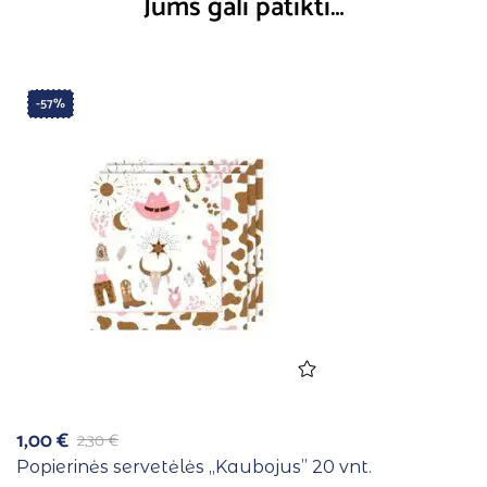
Jums gali patikti…
-57%
1,00
€
2,30
€
Popierinės servetėlės ,,Kaubojus” 20 vnt.