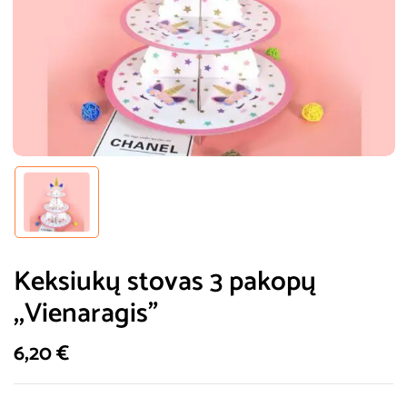
Keksiukų stovas 3 pakopų
,,Vienaragis”
6,20
€