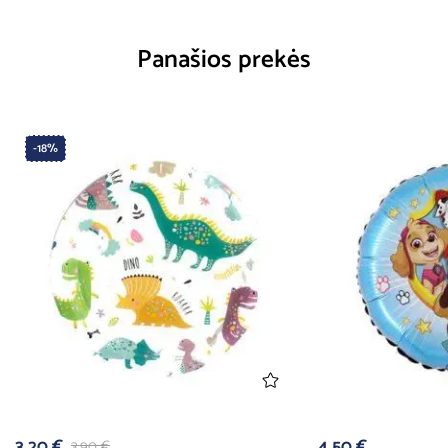
Panašios prekės
-18%
3,20
€
4,50
€
3,90
€