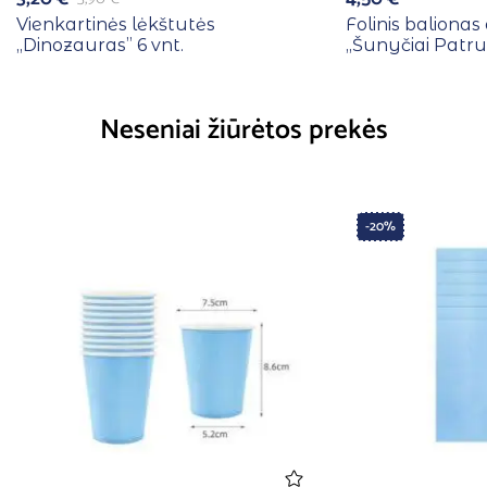
Vienkartinės lėkštutės
Folinis baliona
,,Dinozauras” 6 vnt.
,,Šunyčiai Patru
Neseniai žiūrėtos prekės
-20%