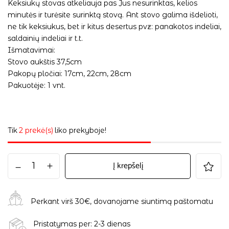
Keksiukų stovas atkeliauja pas Jus nesurinktas, kelios
minutės ir turėsite surinktą stovą. Ant stovo galima išdelioti,
ne tik keksiukus, bet ir kitus desertus pvz: panakotos indeliai,
saldainių indeliai ir t.t.
Išmatavimai:
Stovo aukštis 37,5cm
Pakopų pločiai: 17cm, 22cm, 28cm
Pakuotėje: 1 vnt.
Tik
2 prekė(s)
liko prekyboje!
Į krepšelį
Perkant virš 30€, dovanojame siuntimą paštomatu
Pristatymas per: 2-3 dienas