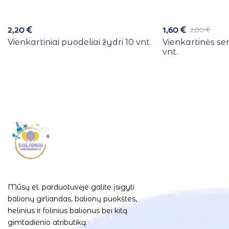
2,20
€
1,60
€
2,00
€
Vienkartiniai puodeliai žydri 10 vnt.
Vienkartinės se
vnt.
Mūsų el. parduotuvėje galite įsigyti
balionų girliandas, balionų puokštes,
helinius ir folinius balionus bei kitą
gimtadienio atributiką.