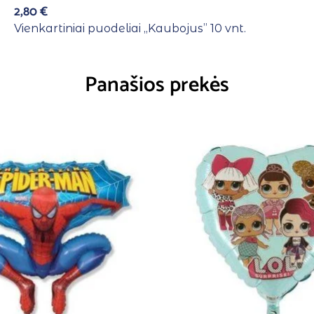
2,80
€
Vienkartiniai puodeliai ,,Kaubojus” 10 vnt.
Panašios prekės