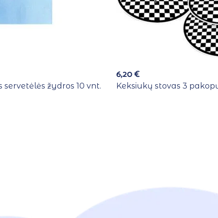
6,20
€
 servetėlės žydros 10 vnt.
Keksiukų stovas 3 pakopų