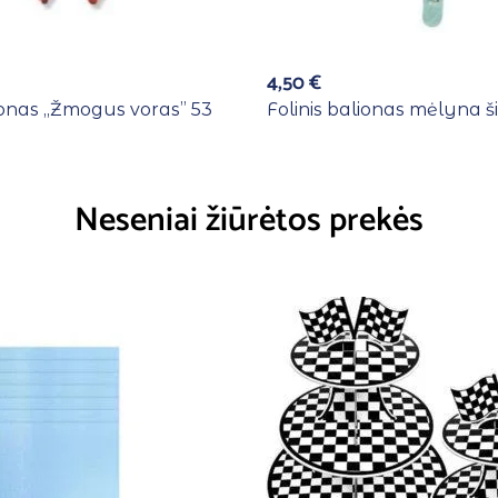
4,50
€
ionas ,,Žmogus voras” 53
Folinis balionas mėlyna ši
Neseniai žiūrėtos prekės