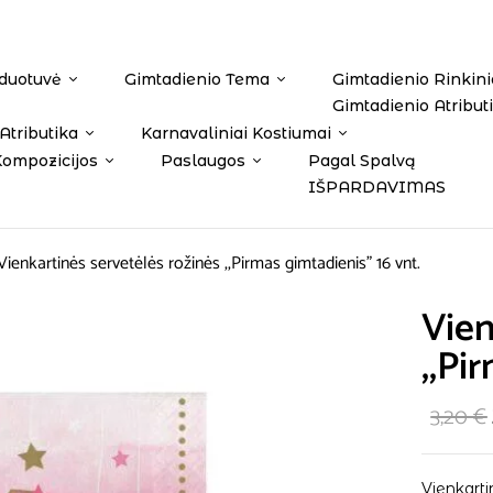
duotuvė
Gimtadienio Tema
Gimtadienio Rinkini
Gimtadienio Atribut
Atributika
Karnavaliniai Kostiumai
Kompozicijos
Paslaugos
Pagal Spalvą
IŠPARDAVIMAS
Vienkartinės servetėlės rožinės ,,Pirmas gimtadienis” 16 vnt.
Vien
,,Pi
3,20
€
Vienkarti