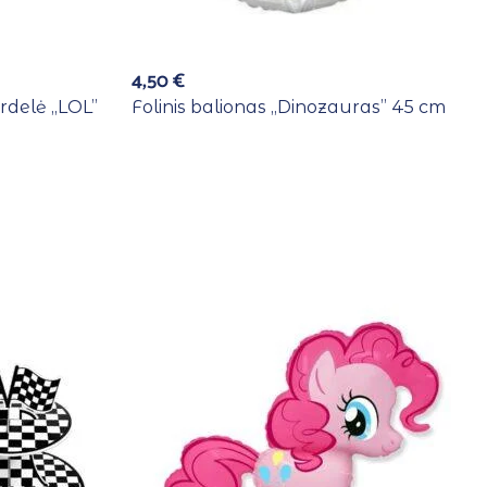
4,50
€
rdelė ,,LOL”
Folinis balionas ,,Dinozauras” 45 cm