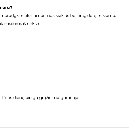
a oru?
 nurodykite tiksliai norimus kiekius balionų, datą reikiama.
 susitarus iš anksto.
14-os dienų pinigų grąžinimo garantija.