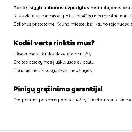
Norite įsigyti balionus užpildytus helio dujomis arb
Susisiekite su mumis el. paštu info@balionaigimtadieniui.lt
Balionus pristatome Kauno mieste, bei Kauno rajonuose tik
Kodėl verta rinktis mus?
Užsakymas užtruks tik keletą minučių
Greitas atsakymas į užklausas el. paštu
Naudojame tik kokybiškas medžiagas
Pinigų grąžinimo garantija!
Apsiperkant pas mus parduotuvėje, klientams suteikiama 