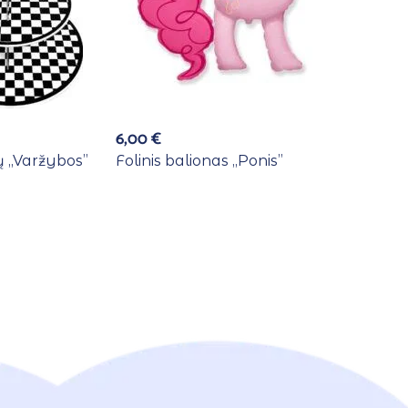
6,00
€
 ,,Varžybos”
Folinis balionas ,,Ponis”