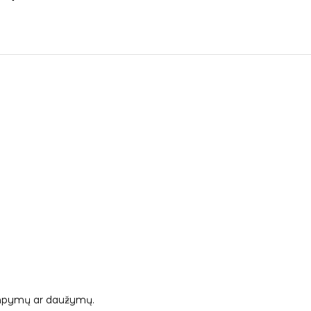
 tampymų ar daužymų.