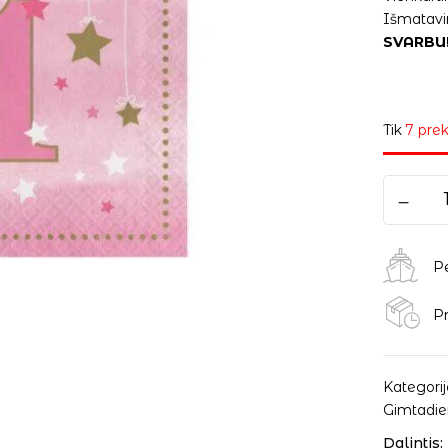
Išmatavim
SVARBU
Tik
7 prek
P
Pr
Kategorij
Gimtadie
Dalintis: