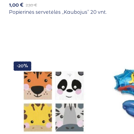
1,00
€
2,30
€
Popierinės servetėlės ,,Kaubojus” 20 vnt.
-20%