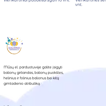
Vienkartiniai puodeliai žydri 10 vnt.
Vienkartinės se
vnt.
Mūsų el. parduotuvėje galite įsigyti
balionų girliandas, balionų puokštes,
helinius ir folinius balionus bei kitą
gimtadienio atributiką.