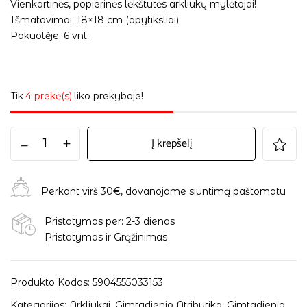
Vienkartinės, popierinės lėkštutės arkliukų mylėtojai!
Išmatavimai: 18×18 cm (apytiksliai)
Pakuotėje: 6 vnt.
Tik
4 prekė(s)
liko prekyboje!
Į krepšelį
Perkant virš 30€, dovanojame siuntimą paštomatu
Pristatymas per: 2-3 dienas
Pristatymas ir Grąžinimas
Produkto Kodas:
5904555033153
Kategorijos:
Arkliukai
,
Gimtadienio Atributika
,
Gimtadienio