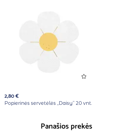
2,80
€
Popierinės servetėlės ,,Daisy” 20 vnt.
Panašios prekės