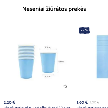
Neseniai žiūrėtos prekės
-20%
2,20
€
1,60
€
2,00
€