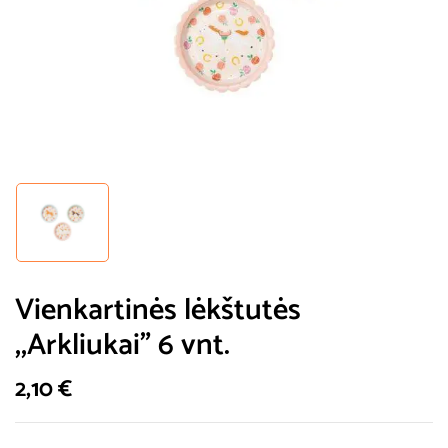
Vienkartinės lėkštutės
,,Arkliukai” 6 vnt.
2,10
€