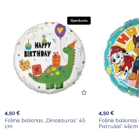
Išparduota
4,50
€
4,50
€
Folinis balionas ,,Dinozauras” 45
Folinis balionas
cm
Patruliai” 46cm