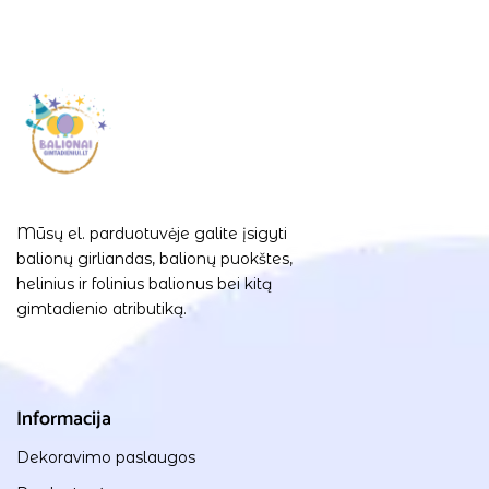
Mūsų el. parduotuvėje galite įsigyti
balionų girliandas, balionų puokštes,
helinius ir folinius balionus bei kitą
gimtadienio atributiką.
Informacija
Dekoravimo paslaugos