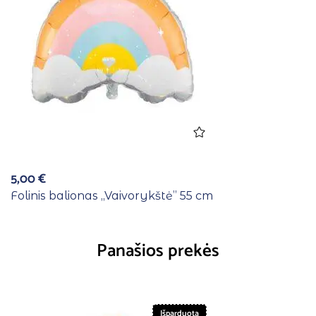
5,00
€
Folinis balionas ,,Vaivorykštė” 55 cm
Panašios prekės
Išparduota