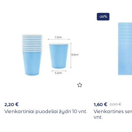
-20%
2,20
€
1,60
€
2,00
€
Vienkartiniai puodeliai žydri 10 vnt.
Vienkartinės se
vnt.