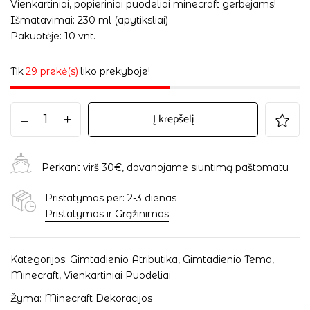
Vienkartiniai, popieriniai puodeliai minecraft gerbėjams!
Išmatavimai: 230 ml (apytiksliai)
Pakuotėje: 10 vnt.
Tik
29 prekė(s)
liko prekyboje!
Į krepšelį
Perkant virš 30€, dovanojame siuntimą paštomatu
Pristatymas per: 2-3 dienas
Pristatymas ir Grąžinimas
Kategorijos:
Gimtadienio Atributika
,
Gimtadienio Tema
,
Minecraft
,
Vienkartiniai Puodeliai
Žyma:
Minecraft Dekoracijos