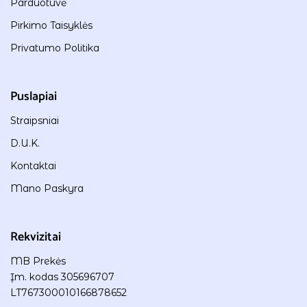
Parduotuvė
Pirkimo Taisyklės
Privatumo Politika
Puslapiai
Straipsniai
D.U.K.
Kontaktai
Mano Paskyra
Rekvizitai
MB Prekės
Įm. kodas 305696707
LT767300010166878652