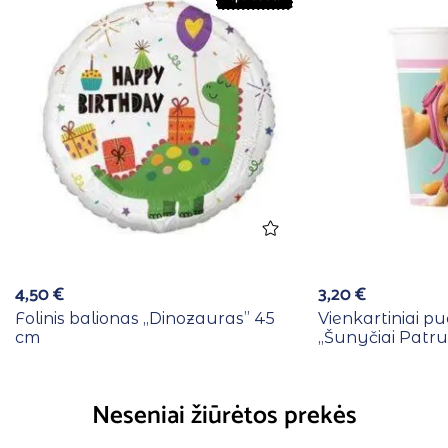
4,50
€
3,20
€
Folinis balionas ,,Dinozauras” 45
Vienkartiniai pu
cm
,,Šunyčiai Patrul
Neseniai žiūrėtos prekės