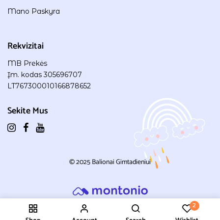
Mano Paskyra
Rekvizitai
MB Prekės
Įm. kodas 305696707
LT767300010166878652
Sekite Mus
© 2025
Balionai Gimtadieniui
2