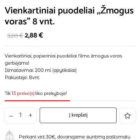
Vienkartiniai puodeliai ,,Žmogus
voras” 8 vnt.
2,88
€
3,20
€
Vienkartiniai, popieriniai puodeliai filmo žmogus voras
gerbėjams!
Išmatavimai: 200 ml (apytiksliai)
Pakuotėje: 8vnt.
Tik
13 prekė(s)
liko prekyboje!
Į krepšelį
Perkant virš 30€, dovanojame siuntimą paštomatu