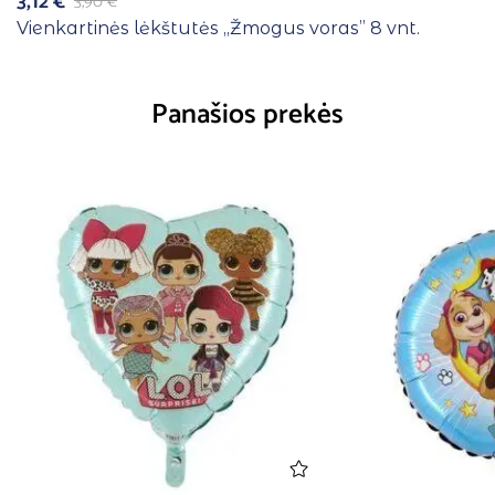
3,12
€
3,90
€
Vienkartinės lėkštutės ,,Žmogus voras” 8 vnt.
Panašios prekės