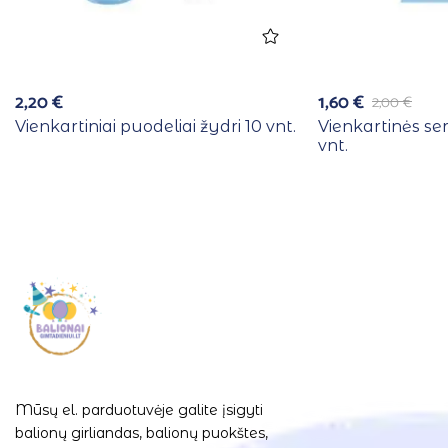
2,20
€
1,60
€
2,00
€
Vienkartiniai puodeliai žydri 10 vnt.
Vienkartinės se
vnt.
Mūsų el. parduotuvėje galite įsigyti
balionų girliandas, balionų puokštes,