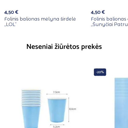
4,50
€
4,50
€
Folinis balionas mėlyna širdelė
Folinis baliona
,,LOL”
,,Šunyčiai Patru
Neseniai žiūrėtos prekės
-20%