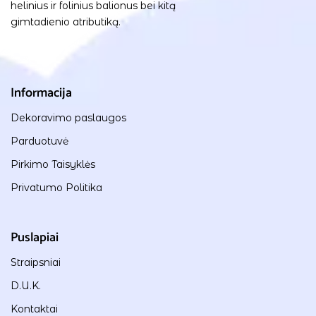
helinius ir folinius balionus bei kitą
gimtadienio atributiką.
Informacija
Dekoravimo paslaugos
Parduotuvė
Pirkimo Taisyklės
Privatumo Politika
Puslapiai
Straipsniai
D.U.K.
Kontaktai