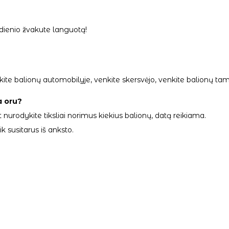
dienio žvakute languotą!
palikite balionų automobilyje, venkite skersvėjo, venkite balionų
a oru?
 nurodykite tiksliai norimus kiekius balionų, datą reikiama.
 susitarus iš anksto.