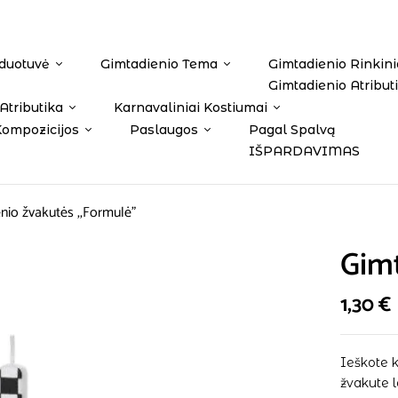
duotuvė
Gimtadienio Tema
Gimtadienio Rinkini
Gimtadienio Atribut
Atributika
Karnavaliniai Kostiumai
Kompozicijos
Paslaugos
Pagal Spalvą
IŠPARDAVIMAS
nio žvakutės ,,Formulė”
Gimt
1,30
€
Ieškote 
žvakute 