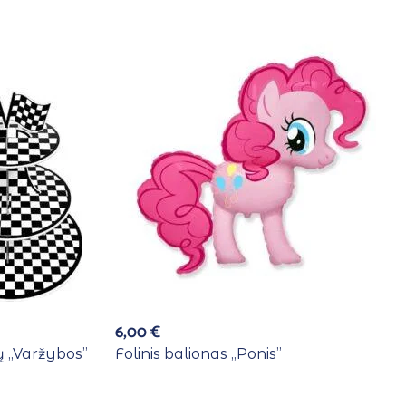
6,00
€
 ,,Varžybos”
Folinis balionas ,,Ponis”