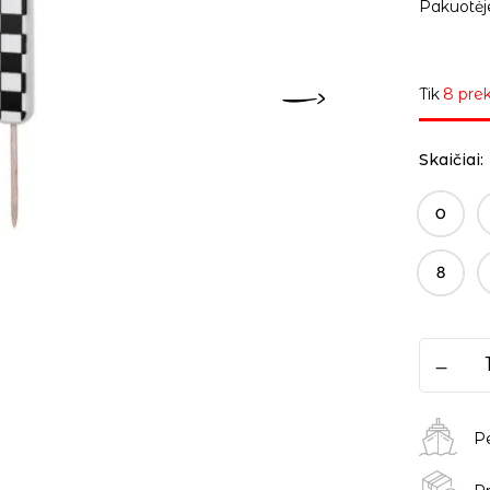
Pakuotėje
Tik
8 prek
Skaičiai
0
8
P