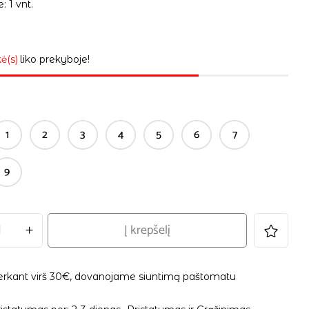
: 1 vnt.
ė(s)
liko prekyboje!
1
2
3
4
5
6
7
9
Į krepšelį
erkant virš 30€, dovanojame siuntimą paštomatu