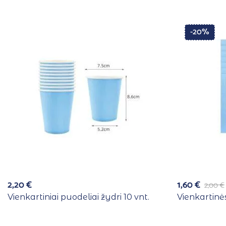
-20%
2,20
€
1,60
€
2,00
€
Vienkartiniai puodeliai žydri 10 vnt.
Vienkartinės