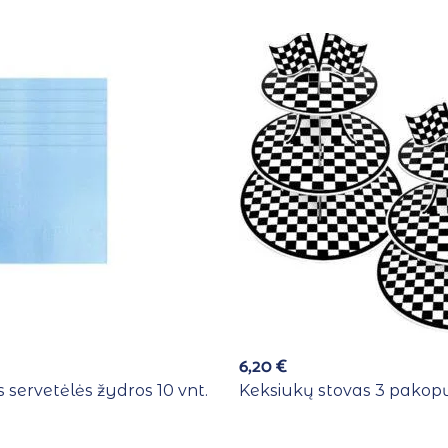
6,20
€
 servetėlės žydros 10 vnt.
Keksiukų stovas 3 pakopų