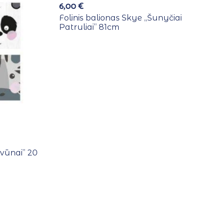
6,00
€
Folinis balionas Skye ,,Šunyčiai
Patruliai” 81cm
yvūnai” 20