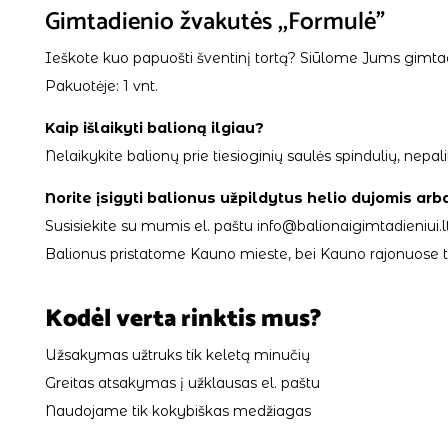
Gimtadienio žvakutės ,,Formulė”
Ieškote kuo papuošti šventinį tortą? Siūlome Jums gimta
Pakuotėje: 1 vnt.
Kaip išlaikyti balioną ilgiau?
Nelaikykite balionų prie tiesioginių saulės spindulių, ne
Norite įsigyti balionus užpildytus helio dujomis arb
Susisiekite su mumis el. paštu info@balionaigimtadieniui.lt
Balionus pristatome Kauno mieste, bei Kauno rajonuose tik
Kodėl verta rinktis mus?
Užsakymas užtruks tik keletą minučių
Greitas atsakymas į užklausas el. paštu
Naudojame tik kokybiškas medžiagas