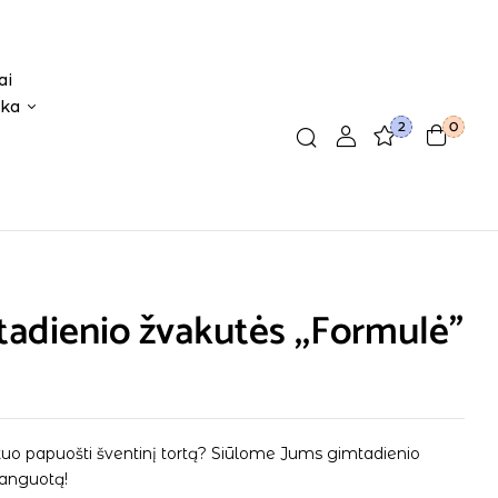
ai
ika
2
0
adienio žvakutės ,,Formulė”
kuo papuošti šventinį tortą? Siūlome Jums gimtadienio
languotą!