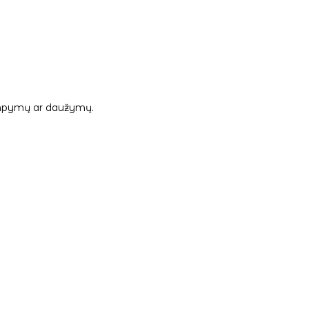
 tampymų ar daužymų.