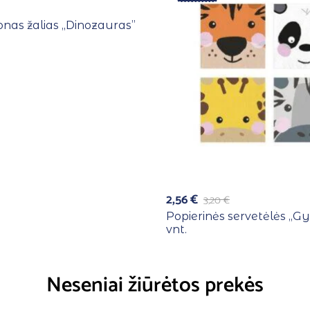
ionas žalias ,,Dinozauras”
2,56
€
3,20
€
Popierinės servetėlės ,,G
vnt.
Neseniai žiūrėtos prekės