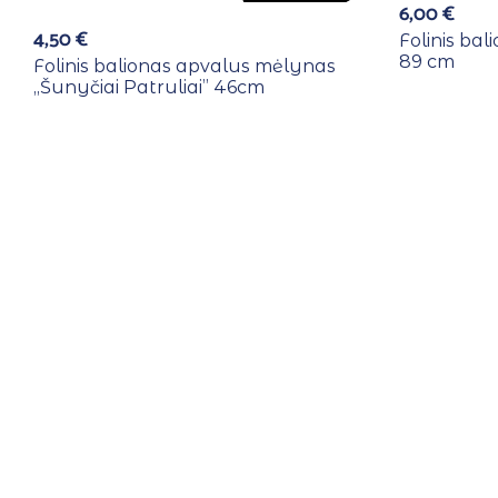
6,00
€
4,50
€
Folinis bal
89 cm
Folinis balionas apvalus mėlynas
,,Šunyčiai Patruliai” 46cm