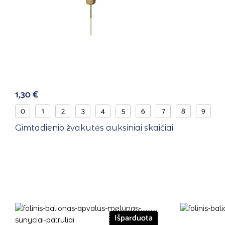
1,30
€
0
1
2
3
4
5
6
7
8
9
Gimtadienio žvakutės auksiniai skaičiai
Išparduota