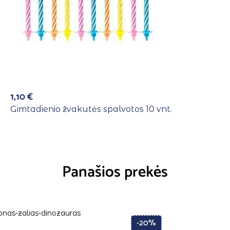
1,10
€
Gimtadienio žvakutės spalvotos 10 vnt.
Panašios prekės
-20%