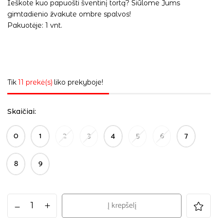
Ieškote kuo papuošti šventinį tortą? Siūlome Jums
gimtadienio žvakute ombre spalvos!
Pakuotėje: 1 vnt.
Tik
11 prekė(s)
liko prekyboje!
Skaičiai
0
1
2
3
4
5
6
7
8
9
Į krepšelį