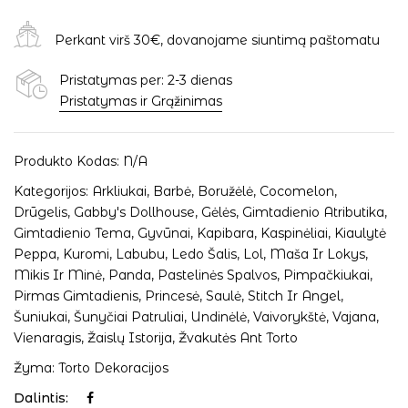
Perkant virš 30€, dovanojame siuntimą paštomatu
Pristatymas per: 2-3 dienas
Pristatymas ir Grąžinimas
Produkto Kodas:
N/A
Kategorijos:
Arkliukai
,
Barbė
,
Boružėlė
,
Cocomelon
,
Drūgelis
,
Gabby's Dollhouse
,
Gėlės
,
Gimtadienio Atributika
,
Gimtadienio Tema
,
Gyvūnai
,
Kapibara
,
Kaspinėliai
,
Kiaulytė
Peppa
,
Kuromi
,
Labubu
,
Ledo Šalis
,
Lol
,
Maša Ir Lokys
,
Mikis Ir Minė
,
Panda
,
Pastelinės Spalvos
,
Pimpačkiukai
,
Pirmas Gimtadienis
,
Princesė
,
Saulė
,
Stitch Ir Angel
,
Šuniukai
,
Šunyčiai Patruliai
,
Undinėlė
,
Vaivorykštė
,
Vajana
,
Vienaragis
,
Žaislų Istorija
,
Žvakutės Ant Torto
Žyma:
Torto Dekoracijos
Dalintis: