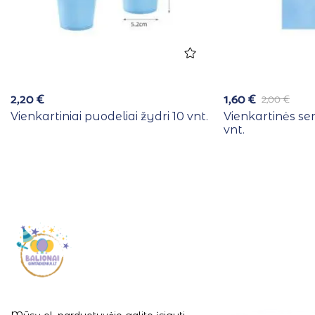
2,20
€
1,60
€
2,00
€
Vienkartiniai puodeliai žydri 10 vnt.
Vienkartinės se
vnt.