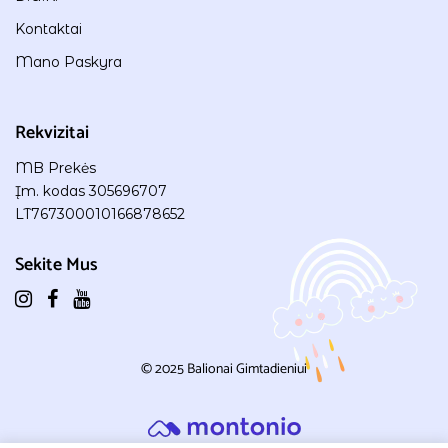
Kontaktai
Mano Paskyra
Rekvizitai
MB Prekės
Įm. kodas 305696707
LT767300010166878652
Sekite Mus
© 2025
Balionai Gimtadieniui