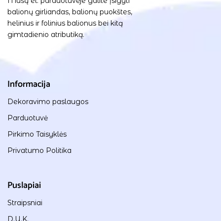
Mūsų el. parduotuvėje galite įsigyti
balionų girliandas, balionų puokštes,
helinius ir folinius balionus bei kitą
gimtadienio atributiką.
Informacija
Dekoravimo paslaugos
Parduotuvė
Pirkimo Taisyklės
Privatumo Politika
Puslapiai
Straipsniai
D.U.K.