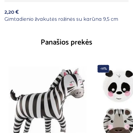
2,20
€
Gimtadienio žvakutės rožinės su karūna 9,5 cm
Panašios prekės
-11%