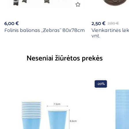
6,00
€
2,50
€
2,80
€
Folinis balionas ,,Zebras” 80x78cm
Vienkartinės lė
vnt.
Neseniai žiūrėtos prekės
-20%