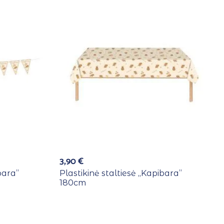
3,90
€
bara”
Plastikinė staltiesė ,,Kapibara”
180cm