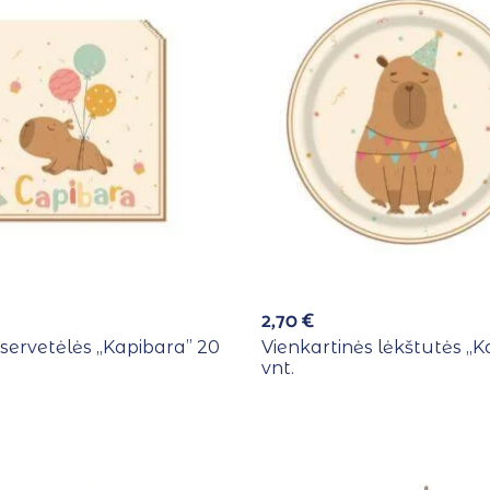
2,70
€
servetėlės ,,Kapibara” 20
Vienkartinės lėkštutės ,,K
vnt.