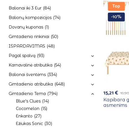
Top
Balionai iki 3 Eur
(84)
-10%
Balionų kompozicijos
(74)
Dovanų kuponas
(1)
Gimtadienio rinkiniai
(50)
IŠPARDAVIMAS
(48)
Pagal spalvą
(93)
Karnavalinė atributika
(54)
Balionai šventėms
(334)
Gimtadienio atributika
(648)
15,21
€
16,9
Gimtadienio Tema
(794)
Kapibara g
Blue's Clues
(14)
asmenims
Cocomelon
(15)
Enkanto
(27)
Ežiukas Sonic
(30)