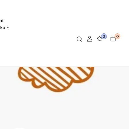
ai
ika
3
0