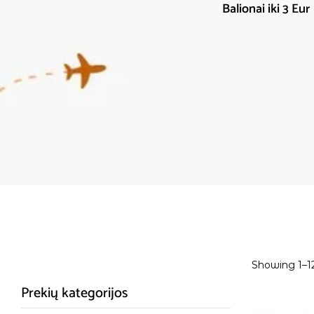
orijos
Balionai iki 3 Eur
Šventinė atributika
Showing 1–12 
Prekių kategorijos