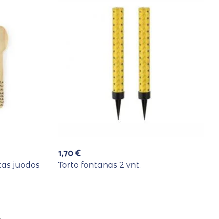
1,70
€
tas juodos
Torto fontanas 2 vnt.