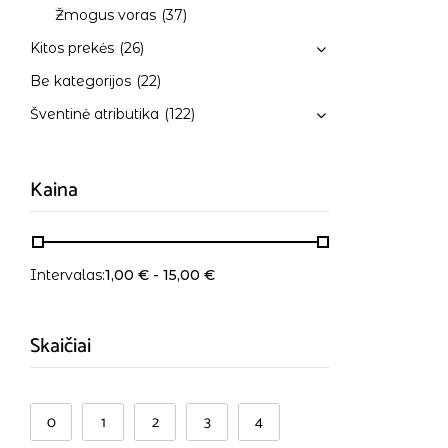
Žmogus voras
(37)
Kitos prekės
(26)
Be kategorijos
(22)
Šventinė atributika
(122)
Kaina
Intervalas:
1,00
€
-
15,00
€
Skaičiai
0
1
2
3
4