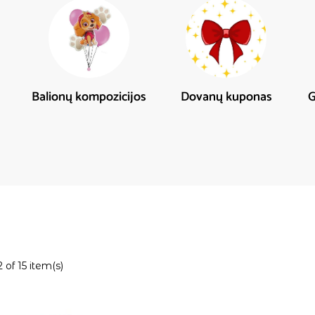
Balionų kompozicijos
Dovanų kuponas
G
of 15 item(s)