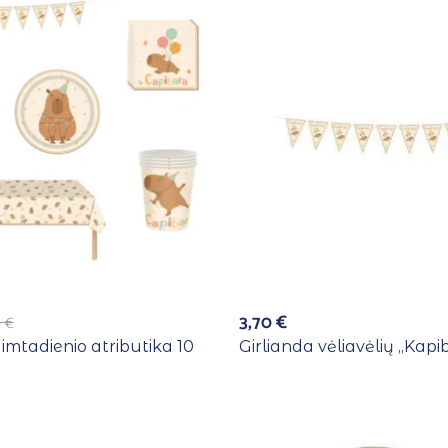
3,70
€
0
€
imtadienio atributika 10
Girlianda vėliavėlių ,,Kapi