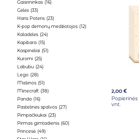
Gaisrininkas
(16)
Gėlės
(33)
Haris Poteris
(23)
K-pop demonų medžiotojos
(12)
Kaladėlės
(24)
Kapibara
(15)
Kaspinėliai
(51)
Kuromi
(25)
Labubu
(24)
Lego
(28)
Mašinos
(51)
2,00
€
Minecraft
(38)
Popierinės 
Panda
(16)
vnt.
Pastelinės spalvos
(27)
Pimpačkiukai
(23)
Pirmas gimtadienis
(60)
Princesė
(49)