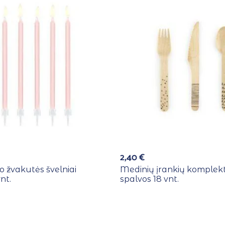
2,40
€
o žvakutės švelniai
Medinių įrankių komplek
nt.
spalvos 18 vnt.