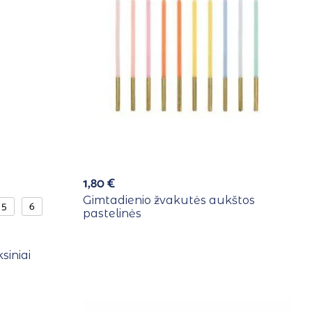
1,80
€
Gimtadienio žvakutės aukštos
5
6
pastelinės
siniai