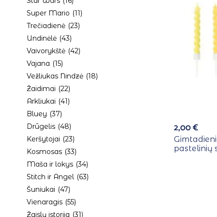
Star Wars
(16)
Super Mario
(11)
Trečiadienė
(23)
Undinėlė
(43)
Vaivorykštė
(42)
Vajana
(15)
Vežliukas Nindzė
(18)
Žaidimai
(22)
Arkliukai
(41)
Bluey
(37)
2,00
€
Drūgelis
(48)
Keršytojai
(23)
Gimtadieni
pastelinių 
Kosmosas
(33)
Maša ir lokys
(34)
Stitch ir Angel
(63)
Šuniukai
(47)
Vienaragis
(55)
Žaislų istorija
(31)