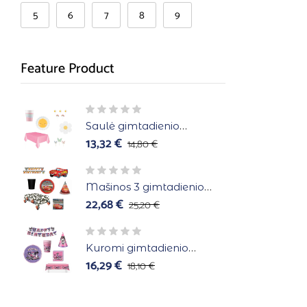
5
6
7
8
9
Feature Product
Saulė gimtadienio
atributika 6 asmenims
13,32
€
14,80
€
Mašinos 3 gimtadienio
atributika 8 asmenims
22,68
€
25,20
€
Kuromi gimtadienio
atributika 10 asmenims
16,29
€
18,10
€