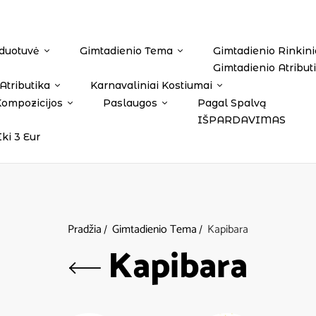
duotuvė
Gimtadienio Tema
Gimtadienio Rinkini
Gimtadienio Atribut
Atributika
Karnavaliniai Kostiumai
Kompozicijos
Paslaugos
Pagal Spalvą
IŠPARDAVIMAS
Iki 3 Eur
Pradžia
Gimtadienio Tema
Kapibara
Kapibara