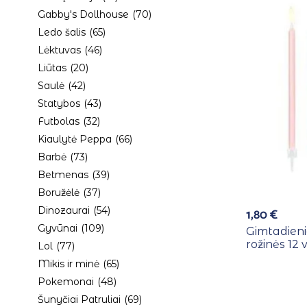
Gabby's Dollhouse
(70)
Ledo šalis
(65)
Lėktuvas
(46)
Liūtas
(20)
Saulė
(42)
Statybos
(43)
Futbolas
(32)
Kiaulytė Peppa
(66)
Barbė
(73)
Betmenas
(39)
Boružėlė
(37)
Dinozaurai
(54)
1,80
€
Gyvūnai
(109)
Gimtadieni
rožinės 12 v
Lol
(77)
Mikis ir minė
(65)
Pokemonai
(48)
Šunyčiai Patruliai
(69)