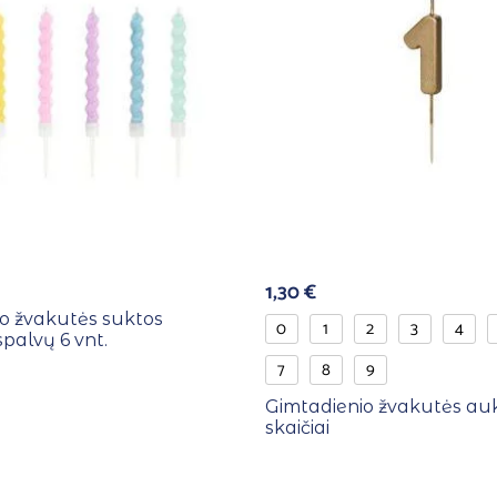
1,30
€
o žvakutės suktos
0
1
2
3
4
spalvų 6 vnt.
7
8
9
Gimtadienio žvakutės auk
skaičiai