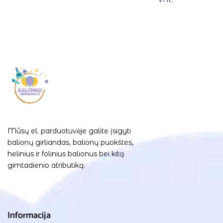
Mūsų el. parduotuvėje galite įsigyti
balionų girliandas, balionų puokštes,
helinius ir folinius balionus bei kitą
gimtadienio atributiką.
Informacija