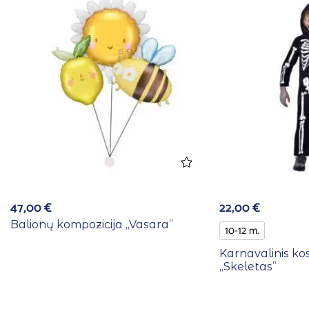
47,00
€
22,00
€
Balionų kompozicija ,,Vasara”
10-12 m.
Karnavalinis ko
,,Skeletas”