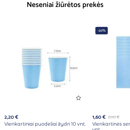
Neseniai žiūrėtos prekės
-20%
2,20
€
1,60
€
2,00
€
Vienkartiniai puodeliai žydri 10 vnt.
Vienkartinės se
vnt.