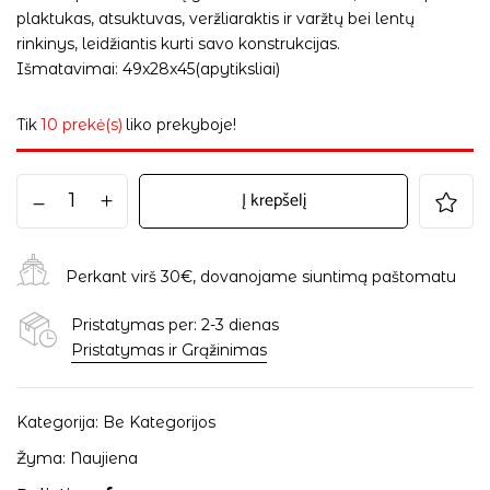
plaktukas, atsuktuvas, veržliaraktis ir varžtų bei lentų
rinkinys, leidžiantis kurti savo konstrukcijas.
Išmatavimai: 49x28x45(apytiksliai)
Tik
10 prekė(s)
liko prekyboje!
Į krepšelį
Perkant virš 30€, dovanojame siuntimą paštomatu
Pristatymas per: 2-3 dienas
Pristatymas ir Grąžinimas
Kategorija:
Be Kategorijos
Žyma:
Naujiena