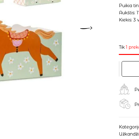
Puikia ti
Aukštis: 1
Kiekis: 3 
Tik
1 prek
P
Pr
Kategorij
Užkandži