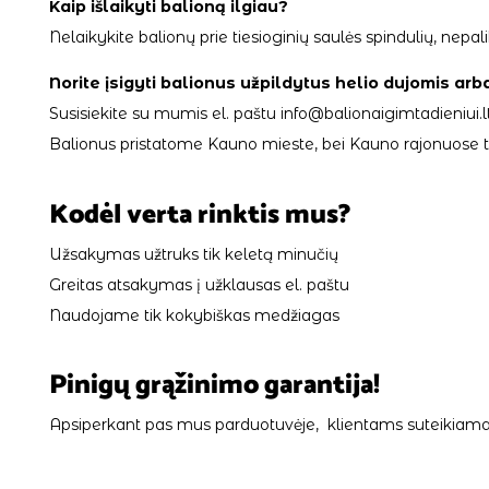
Kaip išlaikyti balioną ilgiau?
Nelaikykite balionų prie tiesioginių saulės spindulių, ne
Norite įsigyti balionus užpildytus helio dujomis arb
Susisiekite su mumis el. paštu info@balionaigimtadieniui.lt
Balionus pristatome Kauno mieste, bei Kauno rajonuose tik
Kodėl verta rinktis mus?
Užsakymas užtruks tik keletą minučių
Greitas atsakymas į užklausas el. paštu
Naudojame tik kokybiškas medžiagas
Pinigų grąžinimo garantija!
Apsiperkant pas mus parduotuvėje, klientams suteikiama 