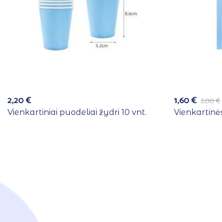
2,20
€
1,60
€
2,00
€
Vienkartiniai puodeliai žydri 10 vnt.
Vienkartinės