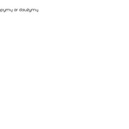
 tampymų ar daužymų.