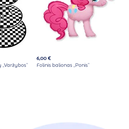
6,00
€
 ,,Varžybos”
Folinis balionas ,,Ponis”