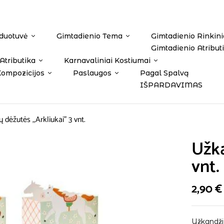
duotuvė
Gimtadienio Tema
Gimtadienio Rinkini
Gimtadienio Atribut
Atributika
Karnavaliniai Kostiumai
Kompozicijos
Paslaugos
Pagal Spalvą
IŠPARDAVIMAS
 dėžutės ,,Arkliukai” 3 vnt.
Užka
vnt.
2,90
€
Užkandži