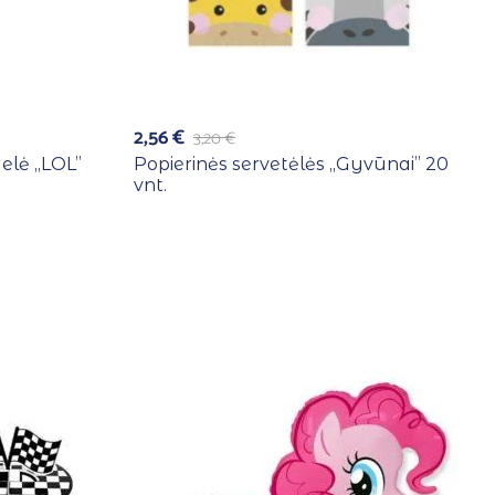
2,56
€
3,20
€
elė ,,LOL”
Popierinės servetėlės ,,Gyvūnai” 20
vnt.