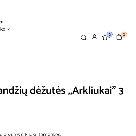
ai
ika
2
0
ndžių dėžutės ,,Arkliukai” 3
ų dėžutės arkliukų tematikos.