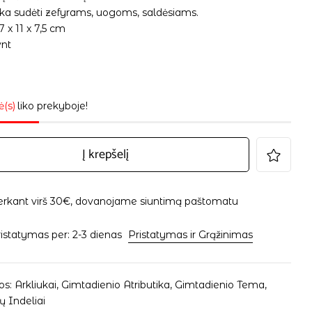
nka sudėti zefyrams, uogoms, saldėsiams.
7 x 11 x 7,5 cm
vnt
ė(s)
liko prekyboje!
Į krepšelį
erkant virš 30€, dovanojame siuntimą paštomatu
istatymas per: 2-3 dienas
Pristatymas ir Grąžinimas
os:
Arkliukai
,
Gimtadienio Atributika
,
Gimtadienio Tema
,
ų Indeliai