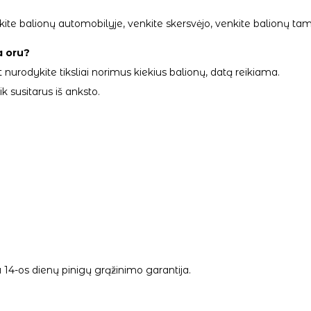
palikite balionų automobilyje, venkite skersvėjo, venkite balionų
a oru?
 nurodykite tiksliai norimus kiekius balionų, datą reikiama.
 susitarus iš anksto.
14-os dienų pinigų grąžinimo garantija.