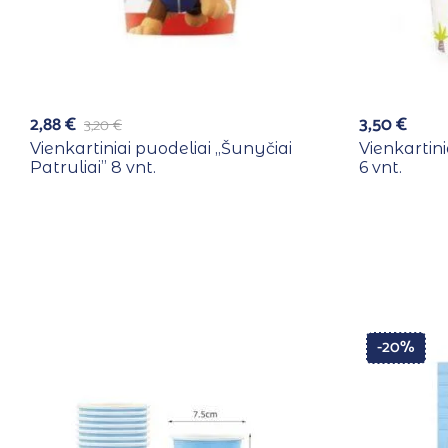
2,88
€
3,50
€
3,20
€
Vienkartiniai puodeliai ,,Šunyčiai
Vienkartini
Patruliai” 8 vnt.
6 vnt.
-20%