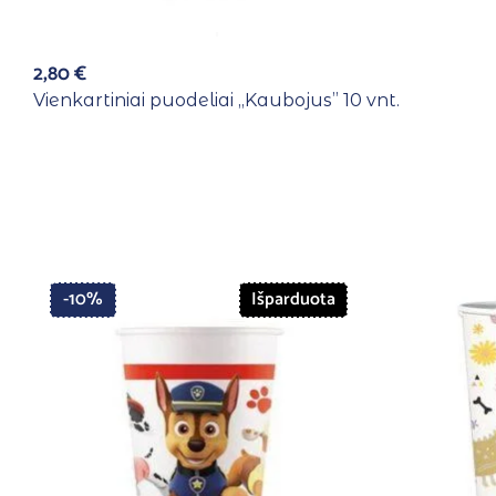
2,80
€
Vienkartiniai puodeliai ,,Kaubojus” 10 vnt.
-10%
Išparduota