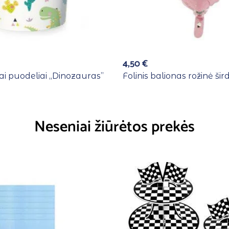
4,50
€
ai puodeliai ,,Dinozauras”
Folinis balionas rožinė šird
Neseniai žiūrėtos prekės