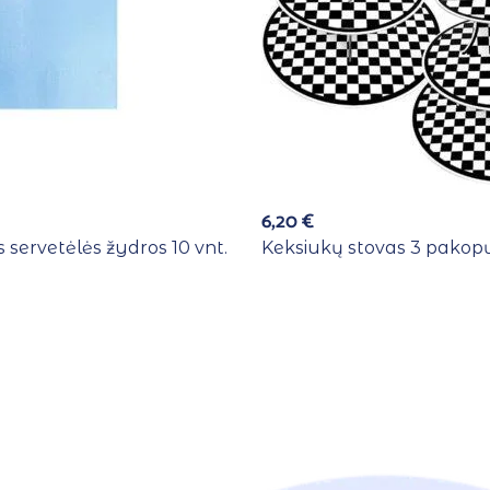
6,20
€
 servetėlės žydros 10 vnt.
Keksiukų stovas 3 pakopų