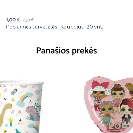
1,00
€
2,30
€
Popierinės servetėlės ,,Kaubojus” 20 vnt.
Panašios prekės