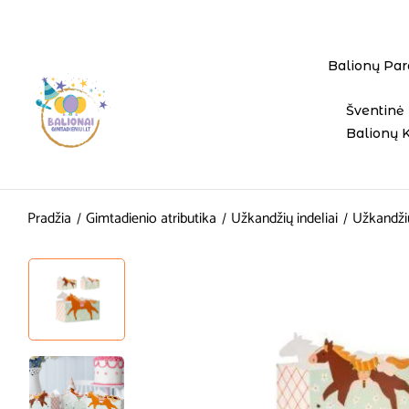
Balionų Par
Šventinė 
Balionų 
Pradžia
Gimtadienio atributika
Užkandžių indeliai
Užkandžių