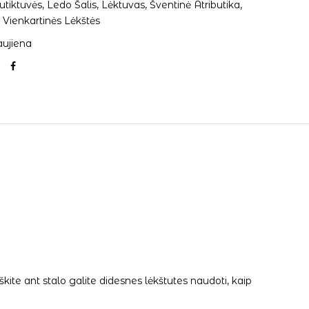
utiktuvės
,
Ledo Šalis
,
Lėktuvas
,
Šventinė Atributika
,
,
Vienkartinės Lėkštės
ujiena
ite ant stalo galite didesnes lėkštutes naudoti, kaip