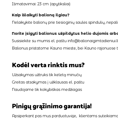
Išmatavimai: 23 cm (apytiksliai)
Kaip išlaikyti balioną ilgiau?
Nelaikykite balionų prie tiesioginių saulės spindulių, ne
Norite įsigyti balionus užpildytus helio dujomis arb
Susisiekite su mumis el. paštu info@balionaigimtadieniui.lt
Balionus pristatome Kauno mieste, bei Kauno rajonuose tik
Kodėl verta rinktis mus?
Užsakymas užtruks tik keletą minučių
Greitas atsakymas į užklausas el. paštu
Naudojame tik kokybiškas medžiagas
Pinigų grąžinimo garantija!
Apsiperkant pas mus parduotuvėje, klientams suteikiama 