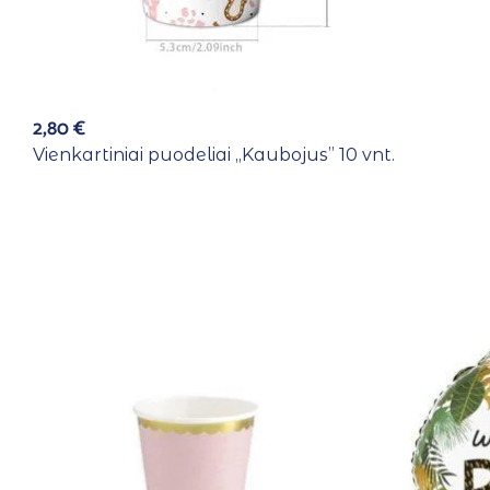
2,80
€
Vienkartiniai puodeliai ,,Kaubojus” 10 vnt.