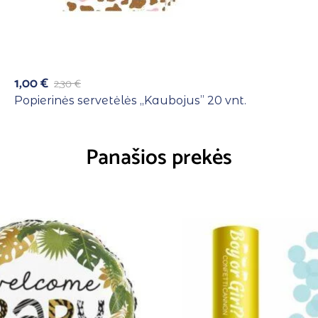
1,00
€
2,30
€
Popierinės servetėlės ,,Kaubojus” 20 vnt.
Panašios prekės