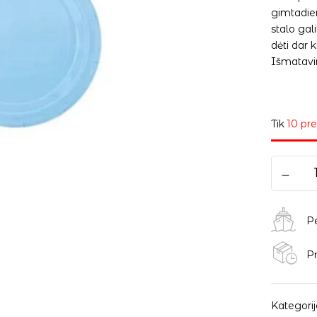
gimtadie
stalo gal
dėti dar 
Išmatavim
Tik
10 pre
P
Pr
Kategorij