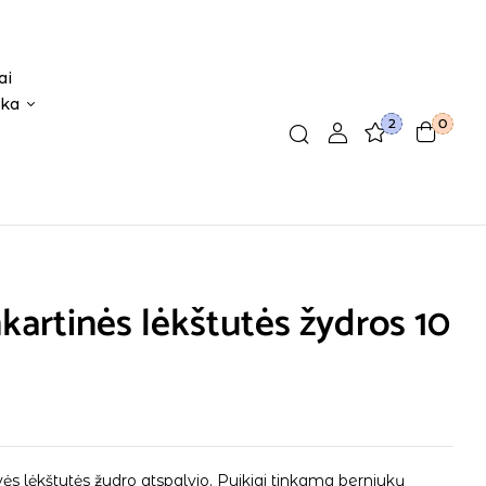
ai
ika
2
0
kartinės lėkštutės žydros 10
ės lėkštutės žydro atspalvio. Puikiai tinkama berniukų