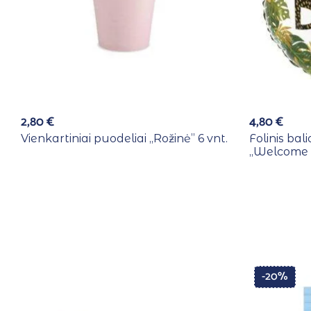
2,80
€
4,80
€
Vienkartiniai puodeliai ,,Rožinė” 6 vnt.
Folinis ba
,,Welcome
-20%