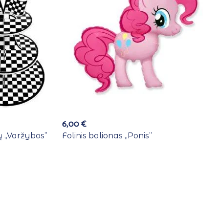
6,00
€
 ,,Varžybos”
Folinis balionas ,,Ponis”