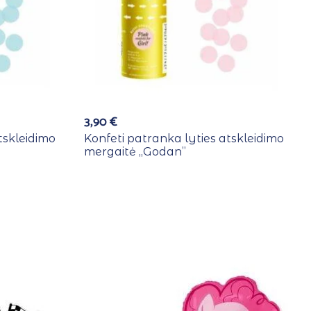
3,90
€
tskleidimo
Konfeti patranka lyties atskleidimo
mergaitė ,,Godan”