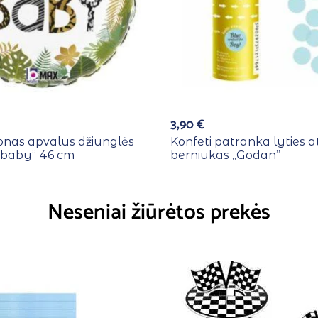
3,90
€
lionas apvalus džiunglės
Konfeti patranka lyties a
 baby” 46 cm
berniukas ,,Godan”
Neseniai žiūrėtos prekės