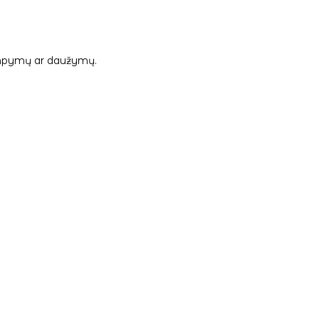
 tampymų ar daužymų.