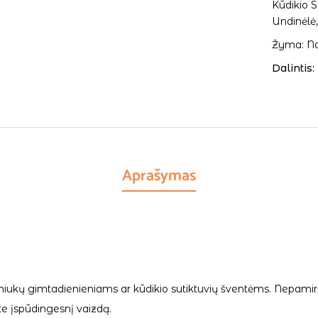
Kūdikio S
Undinėlė
Žyma:
Na
Dalintis:
Aprašymas
rniukų gimtadienieniams ar kūdikio sutiktuvių šventėms. Nepamiršk
site įspūdingesnį vaizdą.