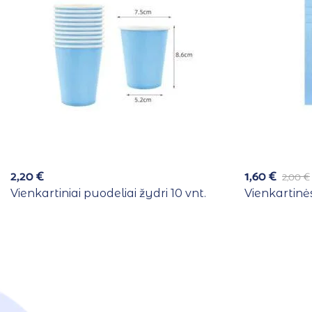
2,20
€
1,60
€
2,00
€
Vienkartiniai puodeliai žydri 10 vnt.
Vienkartinės