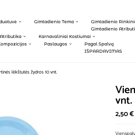
duotuvė
Gimtadienio Tema
Gimtadienio Rinkini
Gimtadienio Atribut
Atributika
Karnavaliniai Kostiumai
Kompozicijos
Paslaugos
Pagal Spalvą
IŠPARDAVIMAS
tinės lėkštutės žydros 10 vnt.
Vien
vnt.
2,50
€
Vienspalv