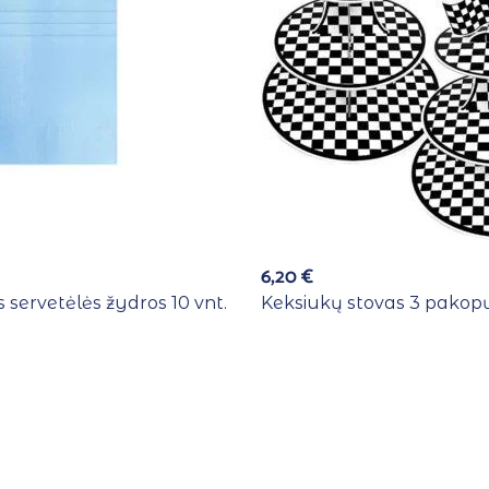
6,20
€
 servetėlės žydros 10 vnt.
Keksiukų stovas 3 pakopų