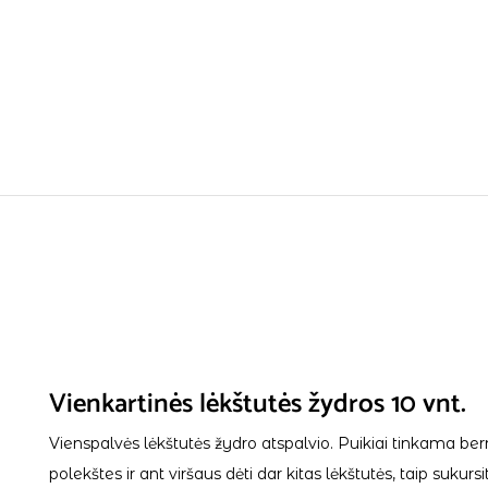
Vienkartinės lėkštutės žydros 10 vnt.
Vienspalvės lėkštutės žydro atspalvio. Puikiai tinkama be
polekštes ir ant viršaus dėti dar kitas lėkštutės, taip sukur