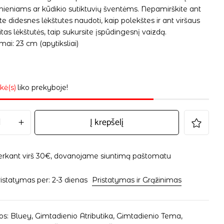
nieniams ar kūdikio sutiktuvių šventėms. Nepamirškite ant
ite didesnes lėkštutes naudoti, kaip polekštes ir ant viršaus
kitas lėkštutės, taip sukursite įspūdingesnį vaizdą.
ai: 23 cm (apytiksliai)
kė(s)
liko prekyboje!
Į krepšelį
erkant virš 30€, dovanojame siuntimą paštomatu
istatymas per: 2-3 dienas
Pristatymas ir Grąžinimas
os:
Bluey
,
Gimtadienio Atributika
,
Gimtadienio Tema
,