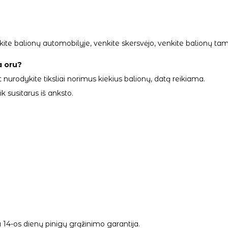
palikite balionų automobilyje, venkite skersvėjo, venkite balionų
a oru?
 nurodykite tiksliai norimus kiekius balionų, datą reikiama.
 susitarus iš anksto.
14-os dienų pinigų grąžinimo garantija.