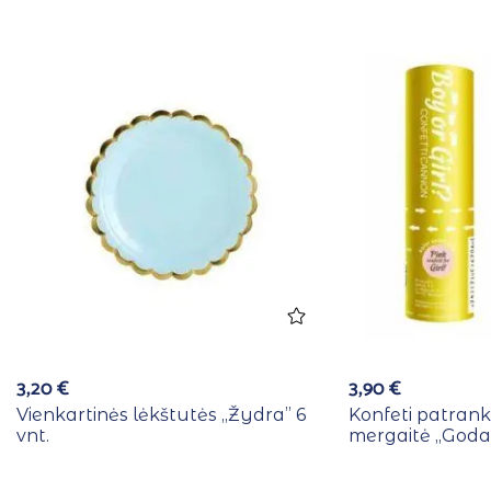
3,20
€
3,90
€
Vienkartinės lėkštutės ,,Žydra” 6
Konfeti patrank
vnt.
mergaitė ,,Goda