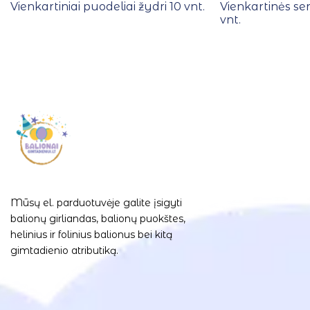
Vienkartiniai puodeliai žydri 10 vnt.
Vienkartinės se
vnt.
Mūsų el. parduotuvėje galite įsigyti
balionų girliandas, balionų puokštes,
helinius ir folinius balionus bei kitą
gimtadienio atributiką.