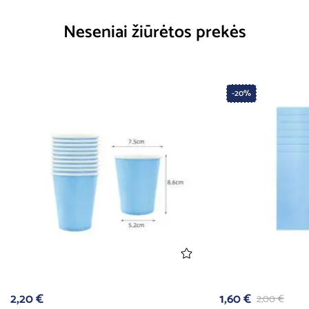
Neseniai žiūrėtos prekės
-20%
2,20
€
1,60
€
2,00
€