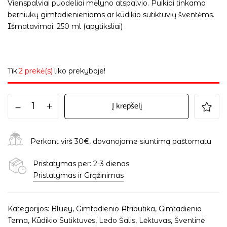
Vienspalviai puodeliai mėlyno atspalvio. Puikiai tinkama
berniukų gimtadienieniams ar kūdikio sutiktuvių šventėms.
Išmatavimai: 250 ml (apytiksliai)
Tik
2 prekė(s)
liko prekyboje!
Į krepšelį
Perkant virš 30€, dovanojame siuntimą paštomatu
Pristatymas per: 2-3 dienas
Pristatymas ir Grąžinimas
Kategorijos:
Bluey
,
Gimtadienio Atributika
,
Gimtadienio
Tema
,
Kūdikio Sutiktuvės
,
Ledo Šalis
,
Lėktuvas
,
Šventinė