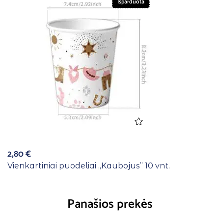
Išparduota
2,80
€
Vienkartiniai puodeliai ,,Kaubojus” 10 vnt.
Panašios prekės