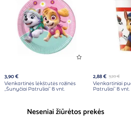
3,90
€
2,88
€
3,20
€
Vienkartinės lėkštutės rožinės
Vienkartiniai pu
,,Šunyčiai Patruliai” 8 vnt.
Patruliai” 8 vnt.
Neseniai žiūrėtos prekės