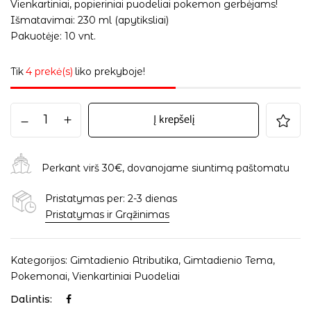
Vienkartiniai, popieriniai puodeliai pokemon gerbėjams!
Išmatavimai: 230 ml (apytiksliai)
Pakuotėje: 10 vnt.
Tik
4 prekė(s)
liko prekyboje!
Į krepšelį
Perkant virš 30€, dovanojame siuntimą paštomatu
Pristatymas per: 2-3 dienas
Pristatymas ir Grąžinimas
Kategorijos:
Gimtadienio Atributika
,
Gimtadienio Tema
,
Pokemonai
,
Vienkartiniai Puodeliai
Dalintis: