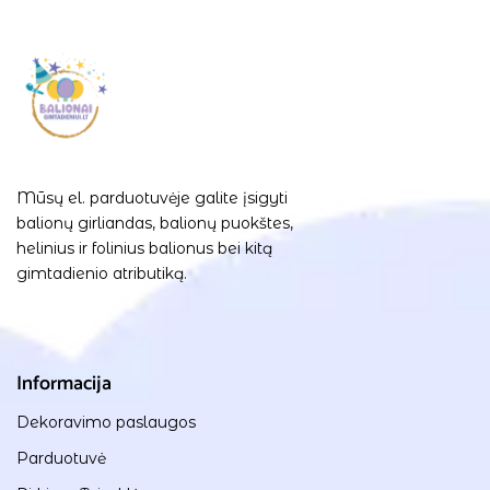
Mūsų el. parduotuvėje galite įsigyti
balionų girliandas, balionų puokštes,
helinius ir folinius balionus bei kitą
gimtadienio atributiką.
Informacija
Dekoravimo paslaugos
Parduotuvė