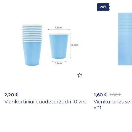
-20%
2,20
€
1,60
€
2,00
€
Vienkartiniai puodeliai žydri 10 vnt.
Vienkartinės se
vnt.