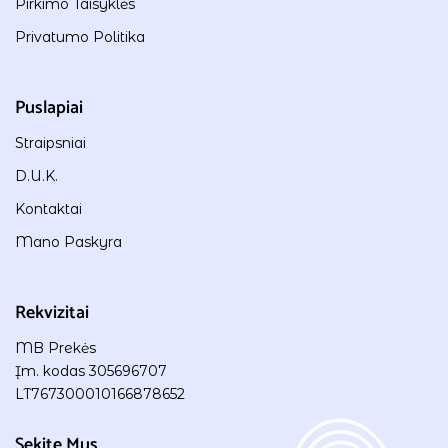
Pirkimo Taisyklės
Privatumo Politika
Puslapiai
Straipsniai
D.U.K.
Kontaktai
Mano Paskyra
Rekvizitai
MB Prekės
Įm. kodas 305696707
LT767300010166878652
Sekite Mus