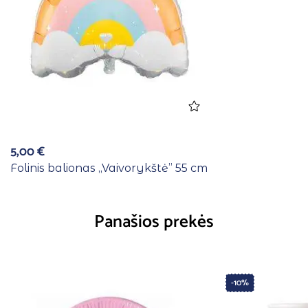
5,00
€
Folinis balionas ,,Vaivorykštė” 55 cm
Panašios prekės
-10%