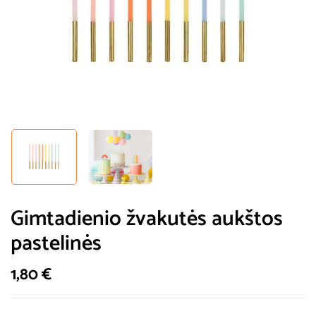
Gimtadienio žvakutės aukštos
pastelinės
1,80
€