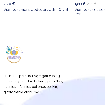
2,20
€
1,60
€
2,00
€
Vienkartiniai puodeliai žydri 10 vnt.
Vienkartinės se
vnt.
Mūsų el. parduotuvėje galite įsigyti
balionų girliandas, balionų puokštes,
helinius ir folinius balionus bei kitą
gimtadienio atributiką.