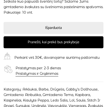
Ieškote kuo papuošti šventinį tortą? Siūlome Jums
gimtadienio žvakutes su švelniomis pastelinėmis spalvomis.
Pakuotėje: 10 vnt.
Išparduota
Pranešti, kai prekė bus prekyboje
Perkant virš 30€, dovanojame siuntimą paštomatu
Pristatymas per: 2-3 dienas
Pristatymas ir Grąžinimas
Kategorijų:
Arkliukai
,
Barbė
,
Drūgelis
,
Gabby's Dollhouse
,
Gimtadienio Atributika
,
Gimtadienio Tema
,
Kapibara
,
Kaspinėliai
,
Kiaulytė Peppa
,
Ledo Šalis
,
Lol
,
Saulė
,
Stitch Ir
Angel
,
Šuniukai
,
Undinėlė
,
Vaivorykštė
,
Vienaragis
,
Žvakutės