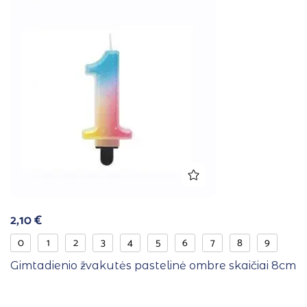
2,10
€
0
1
2
3
4
5
6
7
8
9
Gimtadienio žvakutės pastelinė ombre skaičiai 8cm