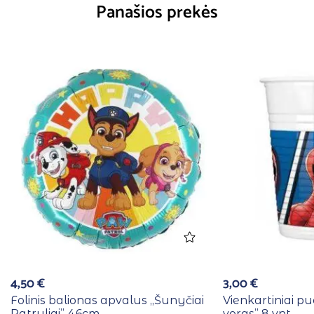
Panašios prekės
4,50
€
3,00
€
Folinis balionas apvalus ,,Šunyčiai
Vienkartiniai pu
Patruliai” 46cm
voras” 8 vnt.