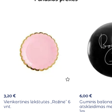
3,20
€
6,00
€
Vienkartinės lėkštutės ,,Rožinė” 6
Guminis baliona
vnt.
atskleidimas me
1m.