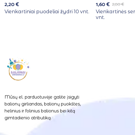
2,20
€
1,60
€
2,00
€
Vienkartiniai puodeliai žydri 10 vnt.
Vienkartinės se
vnt.
Mūsų el. parduotuvėje galite įsigyti
balionų girliandas, balionų puokštes,
helinius ir folinius balionus bei kitą
gimtadienio atributiką.