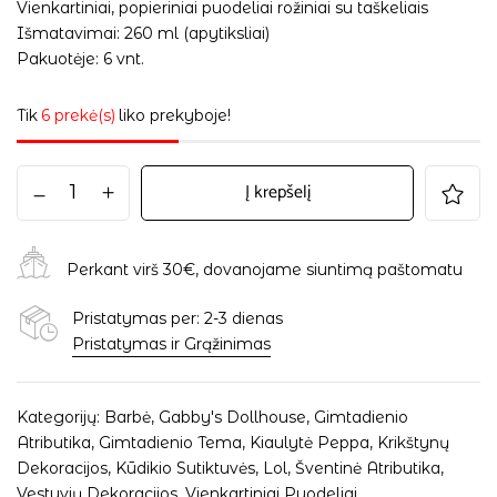
Vienkartiniai, popieriniai puodeliai rožiniai su taškeliais
Išmatavimai: 260 ml (apytiksliai)
Pakuotėje: 6 vnt.
Tik
6 prekė(s)
liko prekyboje!
Į krepšelį
Perkant virš 30€, dovanojame siuntimą paštomatu
Pristatymas per: 2-3 dienas
Pristatymas ir Grąžinimas
Kategorijų:
Barbė
,
Gabby's Dollhouse
,
Gimtadienio
Atributika
,
Gimtadienio Tema
,
Kiaulytė Peppa
,
Krikštynų
Dekoracijos
,
Kūdikio Sutiktuvės
,
Lol
,
Šventinė Atributika
,
Vestuvių Dekoracijos
,
Vienkartiniai Puodeliai