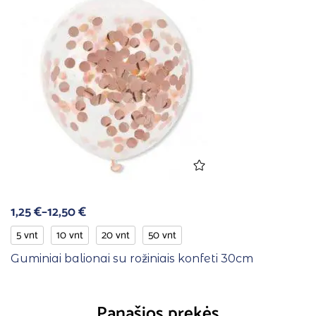
1,25
€
–
12,50
€
5 vnt
10 vnt
20 vnt
50 vnt
Guminiai balionai su rožiniais konfeti 30cm
Panašios prekės