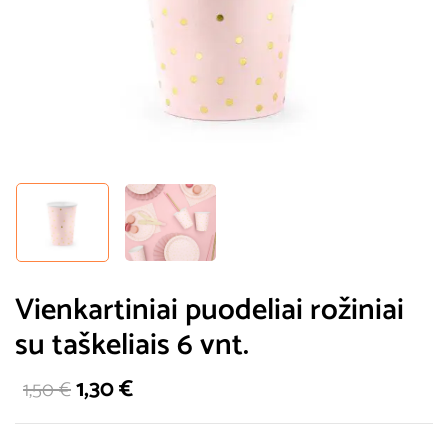
Vienkartiniai puodeliai rožiniai
su taškeliais 6 vnt.
1,30
€
1,50
€