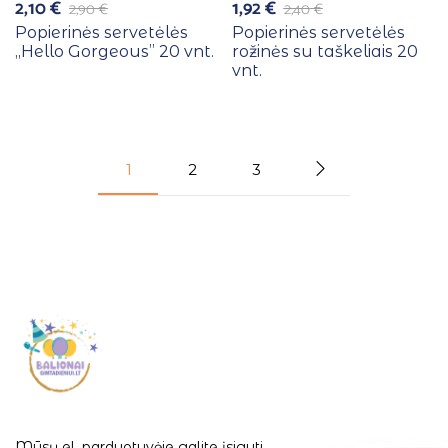
2,10
€
1,92
€
2,90
€
2,40
€
Popierinės servetėlės
Popierinės servetėlės
,,Hello Gorgeous” 20 vnt.
rožinės su taškeliais 20
vnt.
1
2
3
Mūsų el. parduotuvėje galite įsigyti