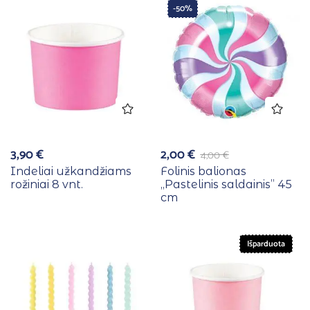
-50%
3,90
€
2,00
€
4,00
€
Indeliai užkandžiams
Folinis balionas
rožiniai 8 vnt.
,,Pastelinis saldainis” 45
cm
Išparduota