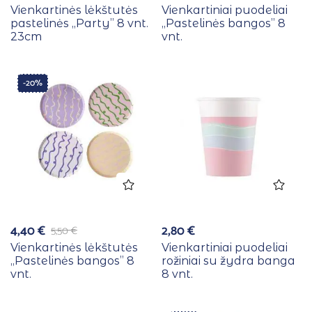
Vienkartinės lėkštutės
Vienkartiniai puodeliai
pastelinės ,,Party” 8 vnt.
,,Pastelinės bangos” 8
23cm
vnt.
-20%
4,40
€
2,80
€
5,50
€
Vienkartinės lėkštutės
Vienkartiniai puodeliai
,,Pastelinės bangos” 8
rožiniai su žydra banga
vnt.
8 vnt.