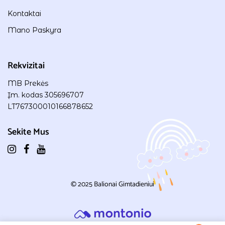
Kontaktai
Mano Paskyra
Rekvizitai
MB Prekės
Įm. kodas 305696707
LT767300010166878652
Sekite Mus
© 2025
Balionai Gimtadieniui