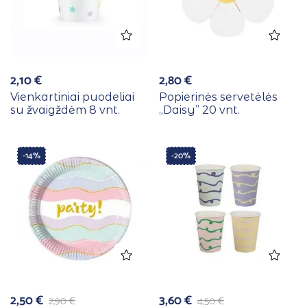
2,10
€
2,80
€
Vienkartiniai puodeliai
Popierinės servetėlės
su žvaigždėm 8 vnt.
,,Daisy” 20 vnt.
-14%
-20%
2,50
€
3,60
€
2,90
€
4,50
€