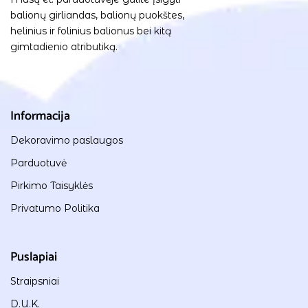
balionų girliandas, balionų puokštes,
helinius ir folinius balionus bei kitą
gimtadienio atributiką.
Informacija
Dekoravimo paslaugos
Parduotuvė
Pirkimo Taisyklės
Privatumo Politika
Puslapiai
Straipsniai
D.U.K.