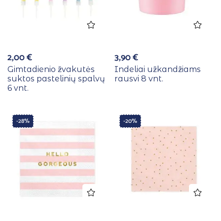
2,00
€
3,90
€
Gimtadienio žvakutės
Indeliai užkandžiams
suktos pastelinių spalvų
rausvi 8 vnt.
6 vnt.
-28%
-20%