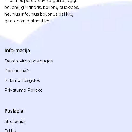
Mūsų el. parduotuvėje galite įsigyti
balionų girliandas, balionų puokštes,
helinius ir folinius balionus bei kitą
gimtadienio atributiką.
Informacija
Dekoravimo paslaugos
Parduotuvė
Pirkimo Taisyklės
Privatumo Politika
Puslapiai
Straipsniai
D.U.K.