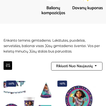
Balionų
Dovanų kuponas
kompozicijos
Enkanto teminis gimtadienis. Lėkštutės, puodeliai,
servetėlės, balionai visas Jūsų gimtadienio šventei. Vos per
keletą minučių Jūsų stalas bus paruoštas.
Rikiuoti Nuo Naujausių
-20%
-10%