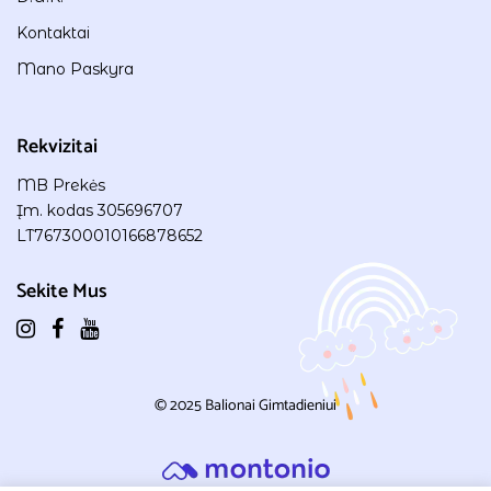
Kontaktai
Mano Paskyra
Rekvizitai
MB Prekės
Įm. kodas 305696707
LT767300010166878652
Sekite Mus
© 2025
Balionai Gimtadieniui