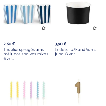
2,60
€
3,90
€
Indeliai spragėsiams
Indeliai užkandžiams
mėlynos spalvos mixas
juodi 8 vnt.
6 vnt.