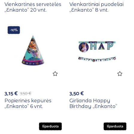
Vienkartinės servetėlės
Vienkartiniai puodeliai
,,Enkanto” 20 vnt.
,,Enkanto” 8 vnt.
-10%
3,15
€
3,50
€
3,50
€
Popierinės kepurės
Girlianda Happy
,,Enkanto” 6 vnt.
Birthday ,,Enkanto”
Išparduota
Išparduota