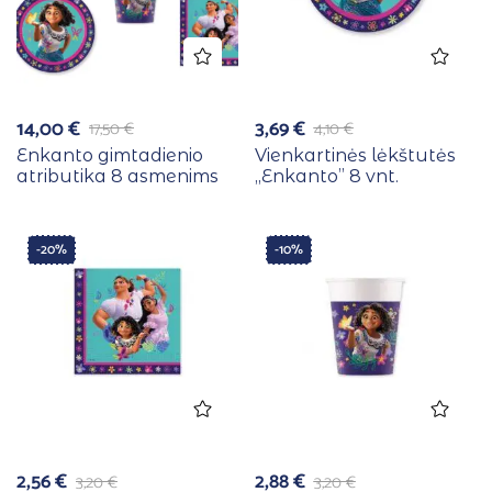
14,00
€
3,69
€
17,50
€
4,10
€
Enkanto gimtadienio
Vienkartinės lėkštutės
atributika 8 asmenims
,,Enkanto” 8 vnt.
-20%
-10%
2,56
€
2,88
€
3,20
€
3,20
€