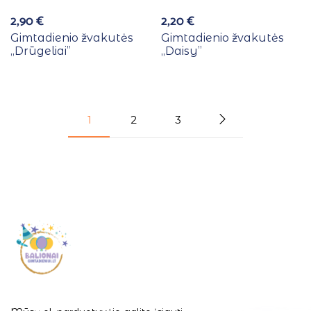
2,90
€
2,20
€
Gimtadienio žvakutės
Gimtadienio žvakutės
,,Drūgeliai”
,,Daisy”
1
2
3