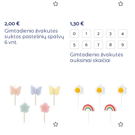
2,00
€
1,30
€
Gimtadienio žvakutės
0
1
2
3
4
suktos pastelinių spalvų
6 vnt.
5
6
7
8
9
Gimtadienio žvakutės
auksiniai skaičiai